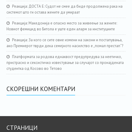
Реакција: ДОСТА Е: Судот не смее да биде продолжена рака на
системот што ги остава жените да умираат
Реакција: Македонија е опасно место за живеење за жените:
Новиот фемицид во Битола е уште еден аларм за институциите
Реакција: За кого се сите овие измени на закони и постапувања,
ако Премиерот тврди дека семејното насилство е „помал престап“?
Платформата за родова еднаквост предупредува за неетичко,
пристрасно и сексистичко известување за случајот со пронајдената
студентка од Косово во Тетово
СКОРЕШНИ КОМЕНТАРИ
СТРАНИЦИ