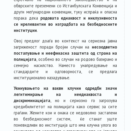
обврските преземени со Истанбулската Конвенција и
други меѓународни конвенции, туку испраќа и опасна
порака дека
родовата еднаквост и инклузивноста
се ирелевантни во изградбата на безбедносните
институции
.
Овој предлог доаѓа во контекст на сериозна јавна
загриженост поради бројни случаи на
несоодветно
постапување и неефикасна заштита од страна на
полицијата
, особено во случаи на родово базирано и
семејно насилство. Наместо унапредување на
стандардите и одговорноста, се предлага
институционално назадување.
Укинувањето на вакви клучни одредби значи
легитимирање на нееднаквоста и
дискриминацијата
, но и сериозно го загрозува
кредибилитетот на полицијата како сервис за сите
граѓани. Жените кои и онака се недоволно застапени
во безбедносниот систем, ќе станат уште
поневидливи во институција што има клучна улога во