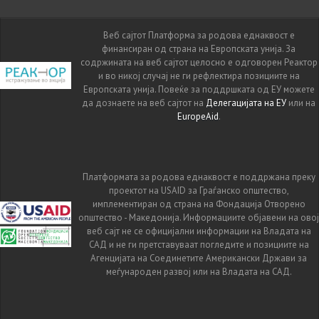
Веб сајтот Платформа за родова еднаквост е
финансиран од страна на Европската унија. За
содржината на веб сајтот целосно е одговорен Реактор
и во никој случај не ги рефлектира позициите на
Европската унија. Повеќе за поддршката од ЕУ можете
да дознаете на веб сајтот на
Делегацијата на ЕУ
или на
EuropeAid
.
Платформата за родова еднаквост е поддржана преку
проектот на USAID за Граѓанско општество,
имплементиран од страна на Фондација Отворено
општество - Македонија. Информациите објавени на овој
веб сајт не се официјални информации на Владата на
САД и не ги претставуваат погледите и позициите на
Агенцијата на Соединетите Американски Држави за
меѓународен развој или на Владата на САД.