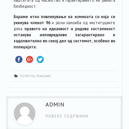
заштитата од насилство и гарантирањето на јавната
безбедност.
Бараме итно повлекување на измената со која се
укинува членот 96
и јасна заложба од институциите
дека
правото на еднаквост и родова застапеност
оста
нува неповредливо
загарантирано и
задолжително во секој дел од системот, особено во
полицијата.
ПОЧЕТНА
,
РЕАКЦИИ
ADMIN
ПОВЕЌЕ СОДРЖИНИ