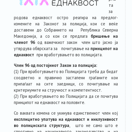
та
за
родова еднаквост остро реагира на предлог-
измените на Законот за полиција, кои се веќе
доставени до Собранието на Република Северна
Македонија, а со кои се предлага
бришење на
членот 96
од важечкиот закон член што јасно ја
утврдува обврската за почитување на
принципот на
еднаквост
при вработувањето во полицијата.
Член 96 од постојниот Закон за полиција:
(1) При вработувањето во Полицијата треба да бидат
соодветно и правично застапени граѓаните кои
припаѓаат на сите заедници, со почитување на
критериумите на стручност и компетентност.
(2) При вработувањето во Полицијата да се почитува
принципот на еднаквост на половите.
Со ваквата измена се укинува единствениот член кој
експлицитно упатува на еднаквост и инклузивност
во полициската структура
, што не само што е
спротивно на националното законодавство и на