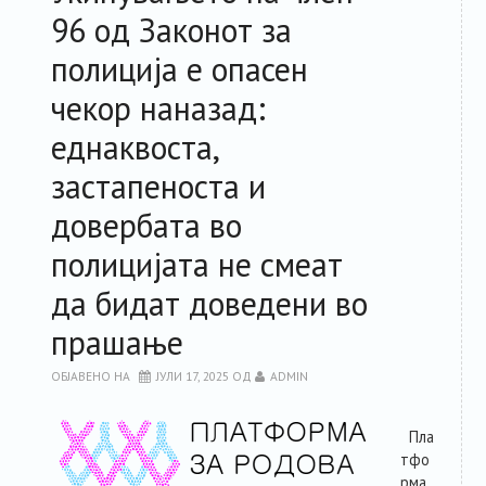
96 од Законот за
РЕСУРСИ
полиција е опасен
ЗА ЧЛЕНКИТЕ
чекор наназад:
еднаквоста,
ФОРУМ
застапеноста и
довербата во
ЗА ПЛАТФОРМАТА
полицијата не смеат
КОНТАКТ
да бидат доведени во
прашање
ОБЈАВЕНО НА
ЈУЛИ 17, 2025
ОД
ADMIN
Пла
тфо
рма