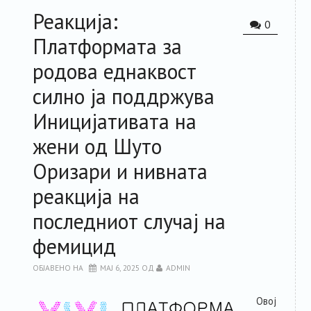
Реакција:
РЕСУРСИ
0
Платформата за
ЗА ЧЛЕНКИТЕ
родова еднаквост
силно ја поддржува
ФОРУМ
Иницијативата на
ЗА ПЛАТФОРМАТА
жени од Шуто
Оризари и нивната
КОНТАКТ
реакција на
последниот случај на
фемицид
ОБЈАВЕНО НА
МАЈ 6, 2025
ОД
ADMIN
Овој