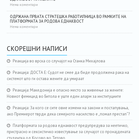
Нема коментари
ОДРЖАНА ПРВАТА СТРАТЕШКА РАБОТИЛНИЦА ВО РАМКИТЕ НА
ПЛАТФОРМАТА ЗА РОДОВА ЕДНАКВОСТ
Нема коментари
СКОРЕШНИ НАПИСИ
Реакција во врска со случајот на Станка Михајлова
Реакција: ДОСТА Е: Судот не смее да биде продолжена рака на
системот што ги остава жените да умираат
Реакција: Македонија е опасно место за живеење за жените:
Новиот фемицид во Битола е уште еден аларм за институциите
Реакција: За кого се сите овие измени на закони и постапувања,
ако Премиерот тврди дека семејното насилство е „помал престап“?
Платформата за родова еднаквост предупредува за неетичко,
пристрасно и сексистичко известување за случајот со пронајдената
студентка од Косово во Тетово