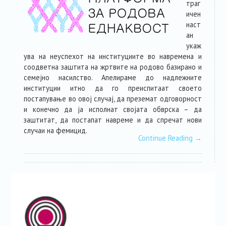
траг
ичен
наст
ан
укаж
ува на неуспехот на институциите во навремена и
соодветна заштита на жртвите на родово базирано и
семејно насилство. Апелираме до надлежните
институции итно да го преиспитаат своето
постапување во овој случај, да преземат одговорност
и конечно да ја исполнат својата обврска – да
заштитат, да постапат навреме и да спречат нови
случаи на фемицид.
Continue Reading
→