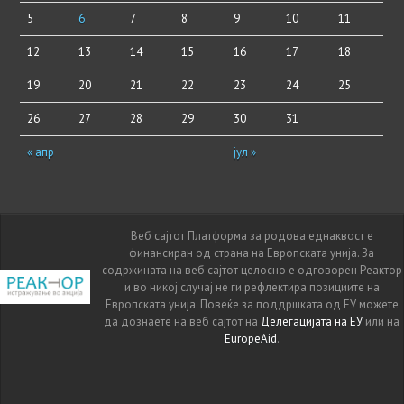
5
6
7
8
9
10
11
12
13
14
15
16
17
18
19
20
21
22
23
24
25
26
27
28
29
30
31
« апр
јул »
Веб сајтот Платформа за родова еднаквост е
финансиран од страна на Европската унија. За
содржината на веб сајтот целосно е одговорен Реактор
и во никој случај не ги рефлектира позициите на
Европската унија. Повеќе за поддршката од ЕУ можете
да дознаете на веб сајтот на
Делегацијата на ЕУ
или на
EuropeAid
.