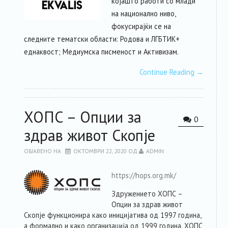
којашто работи со млади
на национално ниво,
фокусирајќи се на
следните тематски области: Родова и ЛГБТИК+
еднаквост; Медиумска писменост и Активизам.
Continue Reading
→
ХОПС – Опции за
0
здрав живот Скопје
ОБЈАВЕНО НА
ОКТОМВРИ 22, 2020
ОД
ADMIN
https://hops.org.mk/
Здружението ХОПС –
Опции за здрав живот
Скопје функционира како иницијатива од 1997 година,
а формално и како организација од 1999 година. ХОПС