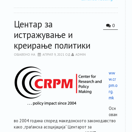
Центар за
0
истражување и
креирање политики
ОБЈАВЕНО НА
АПРИЛ 9, 2021
ОД
ADMIN
ww
w.cr
pm.o
rg.
mk
Осн
ован
во 2004 година според македонското законодавство
како „граѓанска асоцијација“ Центарот за