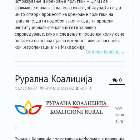
истражување и креирање политики – ЦИКП се
занимава со анализа на политиките, обидувајќи се да
им го отвори процесот на креирање политики на
граѓаните, да ги подобри законите, да ги процени
институционалните капацитети за нивно
спроведување, како и следење и проценка колку овие
политики создаваат јавна вредност или се насочени
кон „европеизација“ на Македонија.
Continue Reading
→
Рурална Коалиција
0
ОБЈАВЕНО НА
АПРИЛ 2, 2021
ОД
ADMIN
ww
w.rur
al.m
k
Рурална Коалиција претставува неформална коалиција