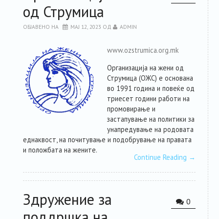
од Струмица
РЕСУРСИ
ОБЈАВЕНО НА
МАЈ 12, 2023
ОД
ADMIN
ЗА ЧЛЕНКИТЕ
www.ozstrumica.org.mk
Организација на жени од
ФОРУМ
Струмица (ОЖС) е основана
во 1991 година и повеќе од
ЗА ПЛАТФОРМАТА
триесет години работи на
промовирање и
застапување на политики за
КОНТАКТ
унапредување на родовата
еднаквост, на почитување и подобрување на правата
и положбата на жените.
Continue Reading
→
Здружение за
0
поддршка на