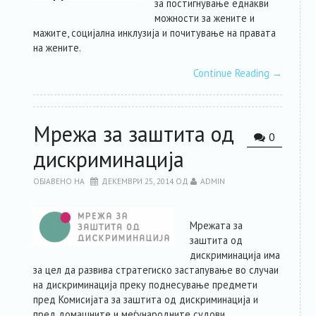
за постигнување еднакви
можности за жените и
мажите, социјална инклузија и почитување на правата
на жените.
Continue Reading
→
Мрежа за заштита од
0
дискриминација
ОБЈАВЕНО НА
ДЕКЕМВРИ 25, 2014
ОД
ADMIN
Мрежата за
заштита од
дискриминација има
за цел да развива стратегиско застапување во случаи
на дискриминација преку поднесување предмети
пред Комисијатa за заштита од дискриминaција и
пред домашните и меѓународните судови.