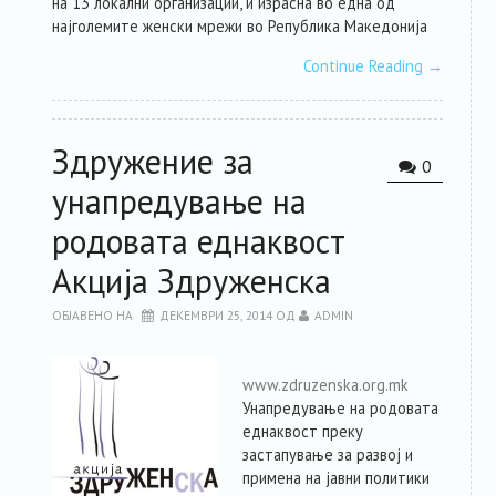
на 13 локални организации, и израсна во една од
најголемите женски мрежи во Република Македонија
Continue Reading
→
Здружение за
0
унапредување на
родовата еднаквост
Акција Здруженска
ОБЈАВЕНО НА
ДЕКЕМВРИ 25, 2014
ОД
ADMIN
www.zdruzenska.org.mk
Унапредување на родовата
еднаквост преку
застапување за развој и
примена на јавни политики