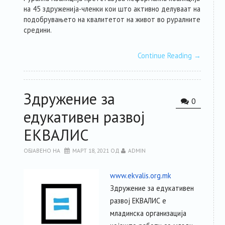
на 45 здруженија-членки кои што активно делуваат на
подобрувањето на квалитетот на живот во руралните
средини.
Continue Reading
→
Здружение за
0
едукативен развој
ЕКВАЛИС
ОБЈАВЕНО НА
МАРТ 18, 2021
ОД
ADMIN
www.ekvalis.org.mk
Здружение за едукативен
развој ЕКВАЛИС е
младинска организација