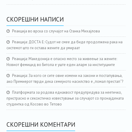
СКОРЕШНИ НАПИСИ
Реакција во врска со случајот на Станка Михајлова
Реакција: ДОСТА Е: Судот не смее да биде продолжена рака на
системот што ги остава жените да умираат
Реакција: Македонија е опасно место за живеење за жените:
Новиот фемицид во Битола е уште еден аларм за институциите
Реакција: За кого се сите овие измени на закони и постапувања,
ако Премиерот тврди дека семејното насилство е „помал престап“?
Платформата за родова еднаквост предупредува за неетичко,
пристрасно и сексистичко известување за случајот со пронајдената
студентка од Косово во Тетово
СКОРЕШНИ КОМЕНТАРИ