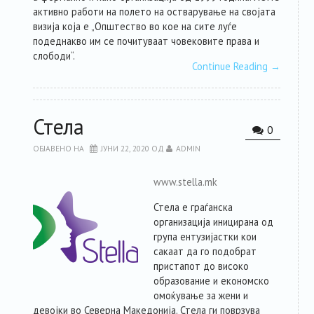
активно работи на полето на остварување на својата
визија која е „Oпштество во кое на сите луѓе
подеднакво им се почитуваат човековите права и
слободи“.
Continue Reading
→
Стела
0
ОБЈАВЕНО НА
ЈУНИ 22, 2020
ОД
ADMIN
www.stella.mk
Стела е граѓанска
организација иницирана од
група ентузијастки кои
сакаат да го подобрат
пристапот до високо
образование и економско
омоќување за жени и
девојки во Северна Македонија. Стела ги поврзува