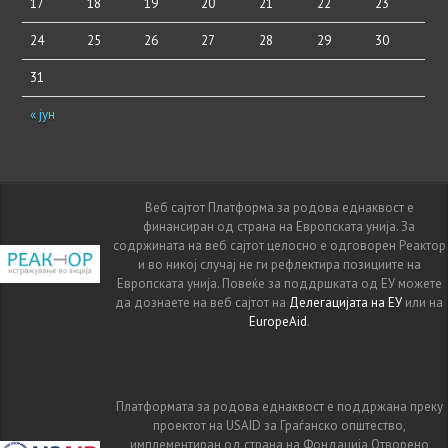
17
18
19
20
21
22
23
24
25
26
27
28
29
30
31
« јун
Веб сајтот Платформа за родова еднаквост е
финансиран од страна на Европската унија. За
содржината на веб сајтот целосно е одговорен Реактор
и во никој случај не ги рефлектира позициите на
Европската унија. Повеќе за поддршката од ЕУ можете
да дознаете на веб сајтот на
Делегацијата на ЕУ
или на
EuropeAid
.
Платформата за родова еднаквост е поддржана преку
проектот на USAID за Граѓанско општество,
имплементиран од страна на Фондација Отворено