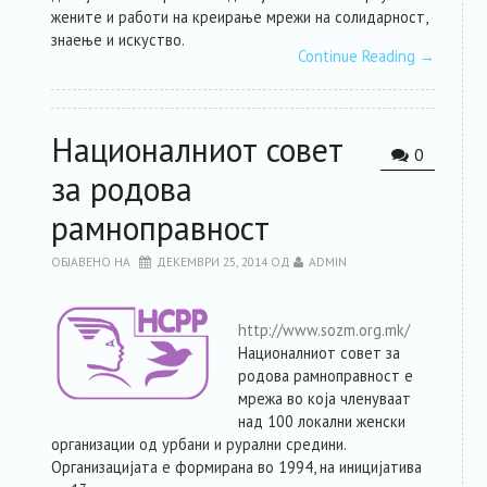
жените и работи на креирање мрежи на солидарност,
знаење и искуство.
Continue Reading
→
Националниот совет
0
за родова
рамноправност
ОБЈАВЕНО НА
ДЕКЕМВРИ 25, 2014
ОД
ADMIN
http://www.sozm.org.mk/
Националниот совет за
родова рамноправност е
мрежа во која членуваат
над 100 локални женски
организации од урбани и рурални средини.
Организацијата е формирана во 1994, на иницијатива