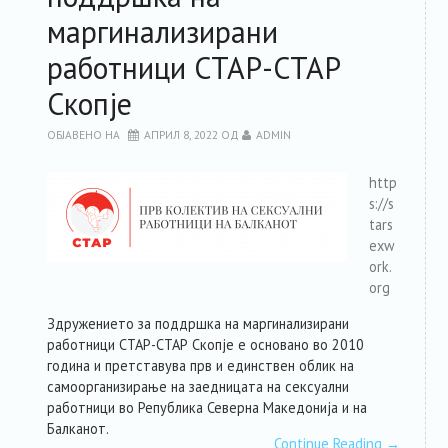
маргинализирани
работници СТАР-СТАР
Скопје
ОБЈАВЕНО НА
АПРИЛ 8, 2022
ОД
ADMIN
http
s://s
tars
exw
ork.
org
Здружението за поддршка на маргинализирани
работници СТАР-СТАР Скопје е основано во 2010
година и претставува прв и единствен облик на
самоорганизирање на заедницата на сексуални
работници во Република Северна Македонија и на
Балканот.
Continue Reading
→