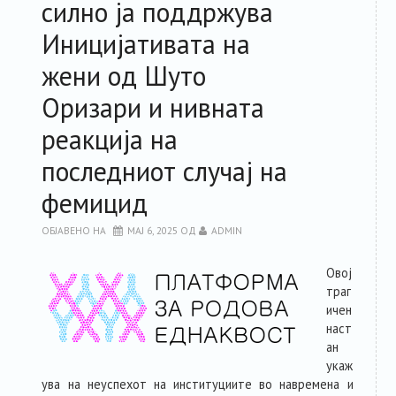
силно ја поддржува
Иницијативата на
жени од Шуто
Оризари и нивната
реакција на
последниот случај на
фемицид
ОБЈАВЕНО НА
МАЈ 6, 2025
ОД
ADMIN
Овој
траг
ичен
наст
ан
укаж
ува на неуспехот на институциите во навремена и