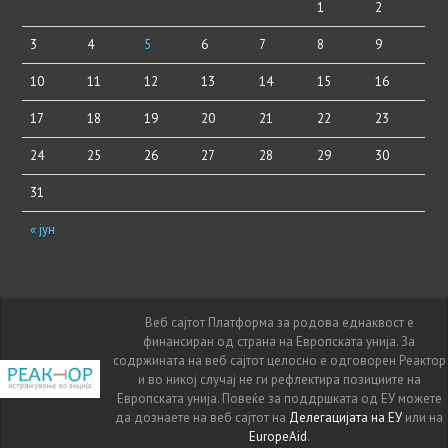
1
2
3
4
5
6
7
8
9
10
11
12
13
14
15
16
17
18
19
20
21
22
23
24
25
26
27
28
29
30
31
« јун
Веб сајтот Платформа за родова еднаквост е
финансиран од страна на Европската унија. За
содржината на веб сајтот целосно е одговорен Реактор
и во никој случај не ги рефлектира позициите на
Европската унија. Повеќе за поддршката од ЕУ можете
да дознаете на веб сајтот на
Делегацијата на ЕУ
или на
EuropeAid
.