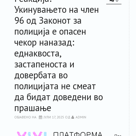
Укинувањето на член
96 од Законот за
полиција е опасен
чекор наназад:
еднаквоста,
застапеноста и
довербата во
полицијата не смеат
да бидат доведени во
прашање
ОБЈАВЕНО НА
ЈУЛИ 17, 2025
ОД
ADMIN