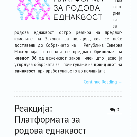
Пла
тфо
рма
та
за
родова еднаквост остро реагира на предлог-
измените на Законот за полиција, кои се веќе
доставени до Собранието на Република Северна
Македонија, а со кои се предлага
бришење на
членот 96
од важечкиот закон член што јасно ја
утврдува обврската за почитување на
принципот на
еднаквост
при вработувањето во полицијата.
Continue Reading
→
Реакција:
0
Платформата за
родова еднаквост