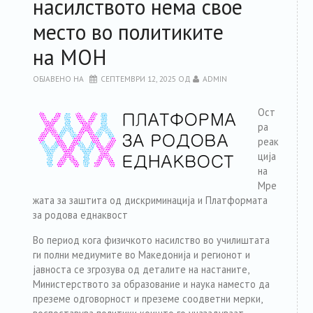
насилството нема свое
место во политиките
на МОН
ОБЈАВЕНО НА
СЕПТЕМВРИ 12, 2025
ОД
ADMIN
Ост
ра
реак
ција
на
Мре
жата за заштита од дискриминација и Платформата
за родова еднаквост
Во период кога физичкото насилство во училиштата
ги полни медиумите во Македонија и регионот и
јавноста се згрозува од деталите на настаните,
Министерството за образование и наука наместо да
преземе одговорност и преземе соодветни мерки,