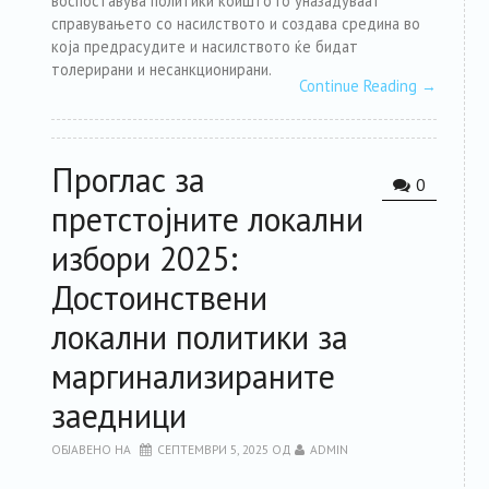
воспоставува политики коишто го уназадуваат
справувањето со насилството и создава средина во
која предрасудите и насилството ќе бидат
толерирани и несанкционирани.
Continue Reading
→
Проглас за
0
претстојните локални
избори 2025:
Достоинствени
локални политики за
маргинализираните
заедници
ОБЈАВЕНО НА
СЕПТЕМВРИ 5, 2025
ОД
ADMIN