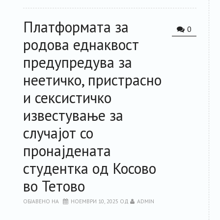
Платформата за
0
родова еднаквост
предупредува за
неетичко, пристрасно
и сексистичко
известување за
случајот со
пронајдената
студентка од Косово
во Тетово
ОБЈАВЕНО НА
НОЕМВРИ 10, 2025
ОД
ADMIN