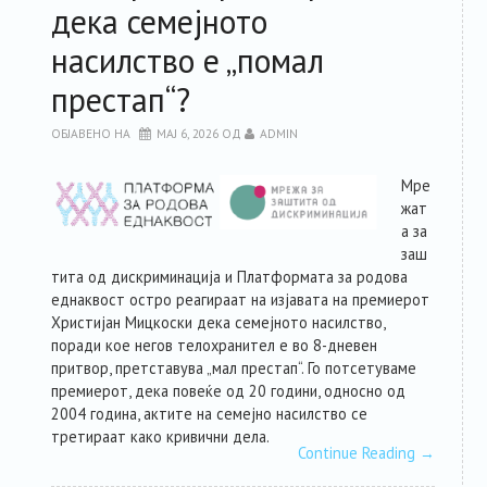
дека семејното
насилство е „помал
престап“?
ОБЈАВЕНО НА
МАЈ 6, 2026
ОД
ADMIN
Мре
жат
а за
заш
тита од дискриминација и Платформата за родова
еднаквост остро реагираат на изјавата на премиерот
Христијан Мицкоски дека семејното насилство,
поради кое негов телохранител е во 8-дневен
притвор, претставува „мал престап“. Го потсетуваме
премиерот, дека повеќе од 20 години, односно од
2004 година, актите на семејно насилство се
третираат како кривични дела.
Continue Reading
→