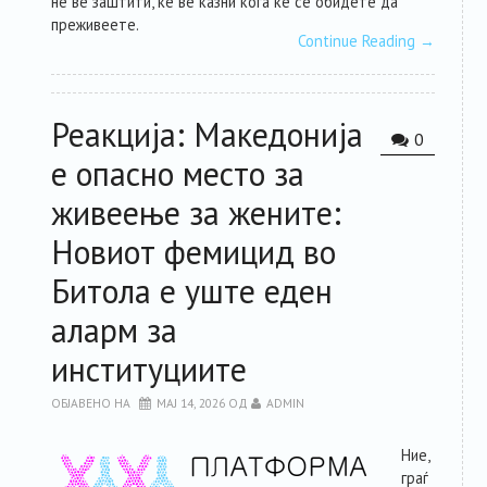
не ве заштити, ќе ве казни кога ќе се обидете да
преживеете.
Continue Reading
→
Реакција: Македонија
0
е опасно место за
живеење за жените:
Новиот фемицид во
Битола е уште еден
аларм за
институциите
ОБЈАВЕНО НА
МАЈ 14, 2026
ОД
ADMIN
Ние,
граѓ