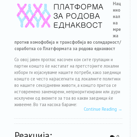
Нац
иио
нал
на
мре
жа
против хомофобија и трансфобија во солидарност/
соработка со Платформата за родова еднаквост
Со овој јавен проглас насочен кон сите групации и
партии коишто ќе настапат на претстојните локални
избори ги изјаснуваме нашите потреби, како заедници
коишто се често најзасегнати од локалните политики
во нашите секојдневни животи, а коишто притоа се
истовремено занемарени, неприоритизирани или дури
исклучени од визиите за тоа во какви заедници ќе
живееме. Во таа насока бараме:
Continue Reading
→
Реакција:
0