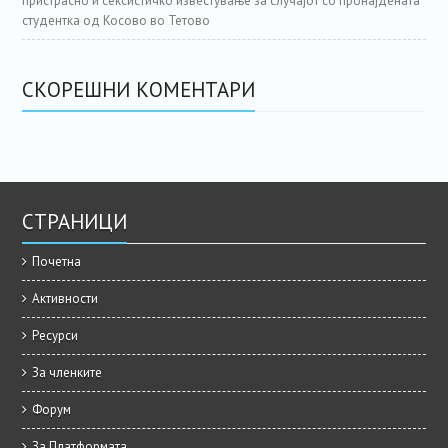
пристрасно и сексистичко известување за случајот со пронајдената
студентка од Косово во Тетово
СКОРЕШНИ КОМЕНТАРИ
СТРАНИЦИ
Почетна
Активности
Ресурси
За членките
Форум
За Платформата