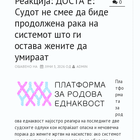
Реакција: ДОСТА Е:
0
Судот не смее да биде
продолжена рака на
системот што ги
остава жените да
умираат
ОБЈАВЕНО НА
ЈУНИ 3, 2026
ОД
ADMIN
Пла
тфо
рма
та
за
род
ова еднаквост најостро реагира на последните две
судските одлуки кои испраќаат опасна и нечовечна
порака до жените жртви на насилство: ако системот