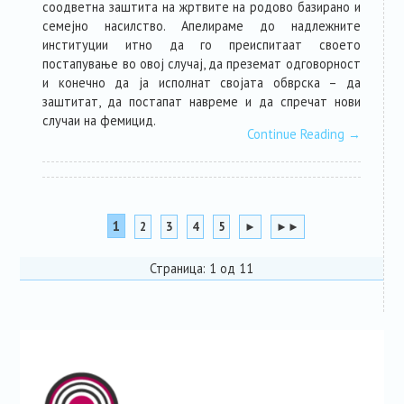
соодветна заштита на жртвите на родово базирано и
семејно насилство. Апелираме до надлежните
институции итно да го преиспитаат своето
постапување во овој случај, да преземат одговорност
и конечно да ја исполнат својата обврска – да
заштитат, да постапат навреме и да спречат нови
случаи на фемицид.
Continue Reading
→
1
2
3
4
5
►
►►
Страница: 1 од 11