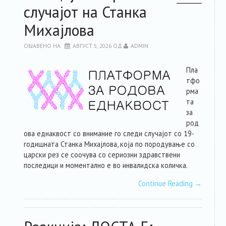
случајот на Станка
РЕСУРСИ
Михајлова
ЗА ЧЛЕНКИТЕ
ОБЈАВЕНО НА
АВГУСТ 5, 2026
ОД
ADMIN
Пла
ФОРУМ
тфо
рма
ЗА ПЛАТФОРМАТА
та
за
род
КОНТАКТ
ова еднаквост со внимание го следи случајот со 19-
годишната Станка Михајлова, која по породување со
царски рез се соочува со сериозни здравствени
последици и моментално е во инвалидска количка.
Continue Reading
→