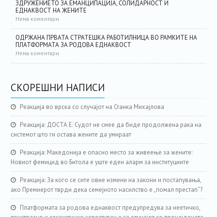
ЗДРУЖЕНИЕТО ЗА ЕМАНЦИПАЦИЈА, СОЛИДАРНОСТ И
ЕДНАКВОСТ НА ЖЕНИТЕ
Нема коментари
ОДРЖАНА ПРВАТА СТРАТЕШКА РАБОТИЛНИЦА ВО РАМКИТЕ НА
ПЛАТФОРМАТА ЗА РОДОВА ЕДНАКВОСТ
Нема коментари
СКОРЕШНИ НАПИСИ
Реакција во врска со случајот на Станка Михајлова
Реакција: ДОСТА Е: Судот не смее да биде продолжена рака на
системот што ги остава жените да умираат
Реакција: Македонија е опасно место за живеење за жените:
Новиот фемицид во Битола е уште еден аларм за институциите
Реакција: За кого се сите овие измени на закони и постапувања,
ако Премиерот тврди дека семејното насилство е „помал престап“?
Платформата за родова еднаквост предупредува за неетичко,