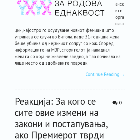
анск
ите
орга
низа
ции, најостро го осудуваме новиот фемицид што
утринава се случи во Битола, каде 31-годишна жена
беше убиена од нејзиниот сопруг со нож. Според
информациите на МВР, сторителот ја нападнал
жената со која не живееле заедно, а таа починала на
лице место од здобиените повреди.
Continue Reading
→
Реакција: За кого се
0
сите овие измени на
закони и постапувања,
ако Премиерот тврди