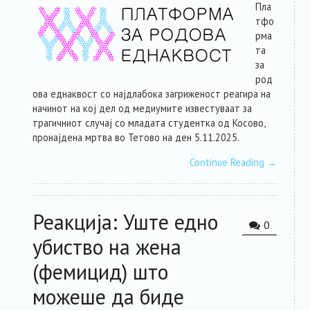
Пла
тфо
рма
та
за
род
ова еднаквост со најдлабока загриженост реагира на
начинот на кој дел од медиумите известуваат за
трагичниот случај со младата студентка од Косово,
пронајдена мртва во Тетово на ден 5.11.2025.
Continue Reading
→
Реакција: Уште едно
0
убиство на жена
(фемицид) што
можеше да биде