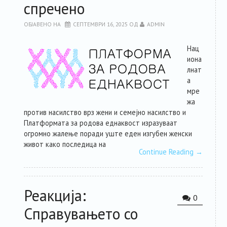
спречено
ОБЈАВЕНО НА
СЕПТЕМВРИ 16, 2025
ОД
ADMIN
Нац
иона
лнат
а
мре
жа
против насилство врз жени и семејно насилство и
Платформата за родова еднаквост изразуваат
огромно жалење поради уште еден изгубен женски
живот како последица на
Continue Reading
→
Реакција:
0
Справувањето со