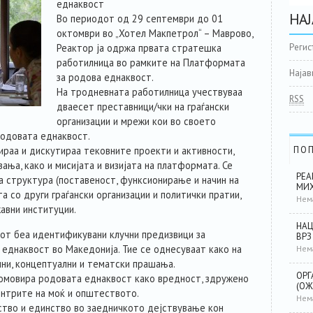
еднаквост
НАЈ
Во периодот од 29 септември до 01
октомври во „Хотел Макпетрол“ – Маврово,
Реактор ја одржа првата стратешка
Регис
работилница во рамките на Платформата
Најав
за родова еднаквост.
На тродневната работилница учествуваа
RSS
дваесет преставници/чки на граѓански
организации и мрежи кои во своето
родовата еднаквост.
ираа и дискутираа тековните проекти и активности,
ПО
ња, како и мисијата и визијата на платформата. Се
РЕА
а структура (поставеност, функсионирање и начин на
МИХ
 со други граѓански организации и политички пратии,
Нем
авни институции.
НАЦ
тот беа идентификувани клучни предизвици за
ВРЗ
еднаквост во Македонија. Тие се однесуваат како на
Нем
лни, концептуални и тематски прашања.
ОРГ
ромовира родовата еднаквост како вредност, здружено
(ОЖ
ентрите на моќ и општеството.
Нем
ство и единство во заедничкото дејствување кон