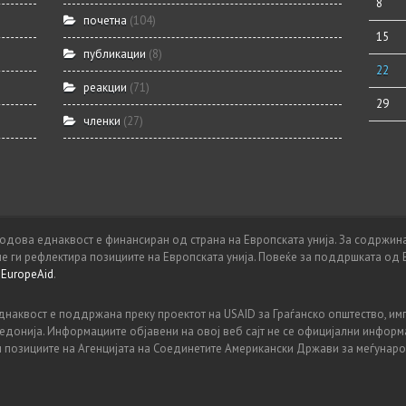
8
почетна
(104)
15
публикации
(8)
22
реакции
(71)
29
членки
(27)
родова еднаквост е финансиран од страна на Европската унија. За содржина
 не ги рефлектира позициите на Европската унија. Повеќе за поддршката од 
а
EuropeAid
.
наквост е поддржана преку проектот на USAID за Граѓанско општество, и
едонија. Информациите објавени на овој веб сајт не се официјални информ
и позициите на Агенцијата на Соединетите Американски Држави за меѓунаро