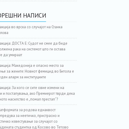
ОРЕШНИ НАПИСИ
акција во врска со случајот на Станка
јлова
акција: ДОСТА Е: Судот не смее да биде
лжена рака на системот што ги остава
е да умираат
акција: Македонија е опасно место за
ње за жените: Новиот фемицид во Битола е
еден аларм за институциите
акција: За кого се сите овие измени на
и и постапувања, ако Премиерот тврди дека
ното насилство е „помал престап“?
атформата за родова еднаквост
предува за неетичко, пристрасно и
стичко известување за случајот со
јдената студентка од Косово во Тетово