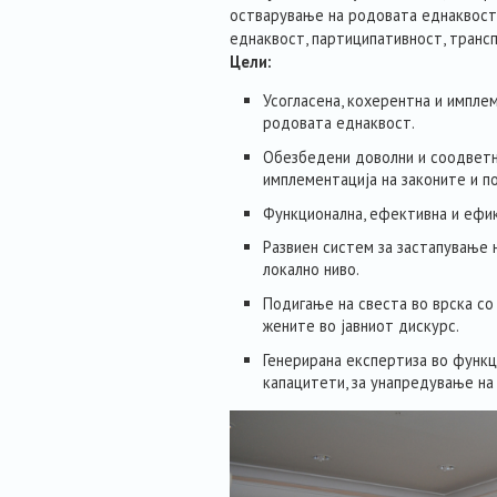
остварување на родовата еднаквост 
еднаквост, партиципативност, транс
Цели:
Усогласена, кохерентна и импле
родовата еднаквост.
Обезбедени доволни и соодветн
имплементација на законите и п
Функционална, ефективна и ефик
Развиен систем за застапување 
локално ниво.
Подигање на свеста во врска со
жените во јавниот дискурс.
Генерирана експертиза во функ
капацитети, за унапредување на