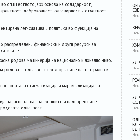
во општеството, врз основа на солидарност,
ОРГ
СВЕ
парентност, доброволност, одговорност и отчетност.
Нем
ХЕР
ментирана легислатива и политика во функција на
Нем
о распределени финансиски и други ресурси за
ХУМ
олитиките.
Нем
асна родова машинерија на национално и локално ниво.
ЗДР
Нем
на родовата еднаквост пред органите на централно и
РЕА
 постоечката стигматизација и маргинализација на
Нем
ЗДР
ција на јакнење на внатрешните и надворешните
СОЛ
 родовата еднаквост.
Нем
ОДР
ВО 
ЕД
Нем