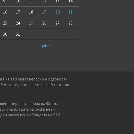
9
10
11
12
13
14
16
17
18
19
20
21
23
24
25
26
27
28
30
31
јан »
та на веб сајтот целосно е одговорен
ЕУ можете да дознаете на веб сајтот на
мплементиран од страна на Фондација
ации на Владата на САД и не ги
ден развој или на Владата на САД.