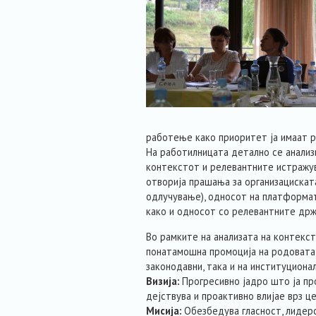
работење како приоритет ја имаат 
На работилницата детално се анализ
контекстот и релевантните истражува
отворија прашања за организацискат
одлучување), односот на платформата
како и односот со релевантните држ
Во рамките на анализата на контекс
понатамошна промоција на родовата 
законодавни, така и на институциона
Визија:
Прогресивно јадро што ја п
дејствува и проактивно влијае врз ц
Мисија:
Обезбедува гласност, лидер