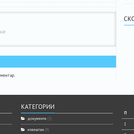
СК
НИ
оментар.
КАТЕГОРИИ
П
документи
(5)
1
извештаи
(8)