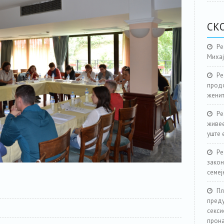
СК
Ре
Миха
Ре
продо
женит
Ре
живее
уште 
Ре
закон
семеј
Пл
преду
секси
прона