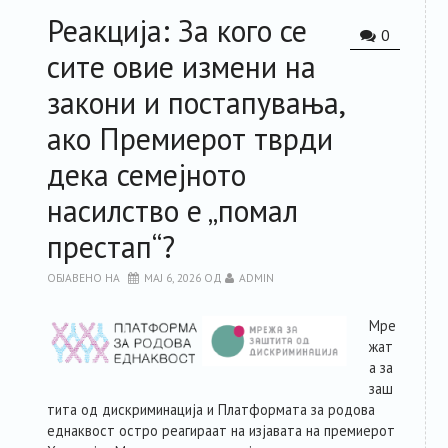
Реакција: За кого се
РЕСУРСИ
0
сите овие измени на
ЗА ЧЛЕНКИТЕ
закони и постапувања,
ако Премиерот тврди
ФОРУМ
дека семејното
ЗА ПЛАТФОРМАТА
насилство е „помал
престап“?
КОНТАКТ
ОБЈАВЕНО НА
МАЈ 6, 2026
ОД
ADMIN
Мре
жат
а за
заш
тита од дискриминација и Платформата за родова
еднаквост остро реагираат на изјавата на премиерот