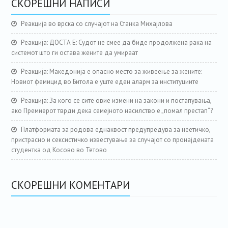
СКОРЕШНИ НАПИСИ
Реакција во врска со случајот на Станка Михајлова
Реакција: ДОСТА Е: Судот не смее да биде продолжена рака на
системот што ги остава жените да умираат
Реакција: Македонија е опасно место за живеење за жените:
Новиот фемицид во Битола е уште еден аларм за институциите
Реакција: За кого се сите овие измени на закони и постапувања,
ако Премиерот тврди дека семејното насилство е „помал престап“?
Платформата за родова еднаквост предупредува за неетичко,
пристрасно и сексистичко известување за случајот со пронајдената
студентка од Косово во Тетово
СКОРЕШНИ КОМЕНТАРИ