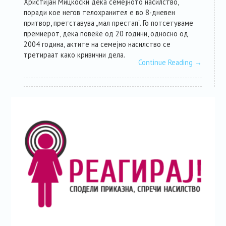
Христијан Мицкоски дека семејното насилство,
поради кое негов телохранител е во 8-дневен
притвор, претставува „мал престап“. Го потсетуваме
премиерот, дека повеќе од 20 години, односно од
2004 година, актите на семејно насилство се
третираат како кривични дела.
Continue Reading
→