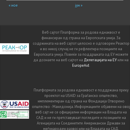
« ное
јун »
Веб сајтот Платформа за родова еднаквост е
финансиран од страна на Европската унија. За
содржината на веб сајтот целосно е одговорен Реактор
и во никој случај не ги рефлектира позициите на
Европската унија. Повеќе за поддршката од ЕУ можете
да дознаете на веб сајтот на
Делегацијата на ЕУ
или на
EuropeAid
.
Платформата за родова еднаквост е поддржана преку
проектот на USAID за Граѓанско општество,
имплементиран од страна на Фондација Отворено
општество - Македонија. Информациите објавени на овој
веб сајт не се официјални информации на Владата на
САД и не ги претставуваат погледите и позициите на
Агенцијата на Соединетите Американски Држави за
меѓународен развој или на Владата на САД.