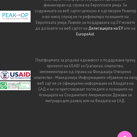
финансиран од страна на Европската унија. За
содржината на веб сајтот целосно е одговорен Реактор
и во никој случај не ги рефлектира позициите на
Европската унија. Повеќе за поддршката од ЕУ можете
да дознаете на веб сајтот на
Делегацијата на ЕУ
или на
EuropeAid
.
Платформата за родова еднаквост е поддржана преку
проектот на USAID за Граѓанско општество,
имплементиран од страна на Фондација Отворено
општество - Македонија. Информациите објавени на овој
веб сајт не се официјални информации на Владата на
САД и не ги претставуваат погледите и позициите на
Агенцијата на Соединетите Американски Држави за
меѓународен развој или на Владата на САД.