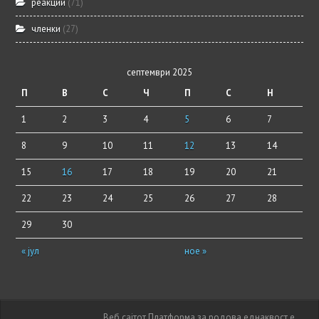
реакции
(71)
членки
(27)
септември 2025
П
В
С
Ч
П
С
Н
1
2
3
4
5
6
7
8
9
10
11
12
13
14
15
16
17
18
19
20
21
22
23
24
25
26
27
28
29
30
« јул
ное »
Веб сајтот Платформа за родова еднаквост е