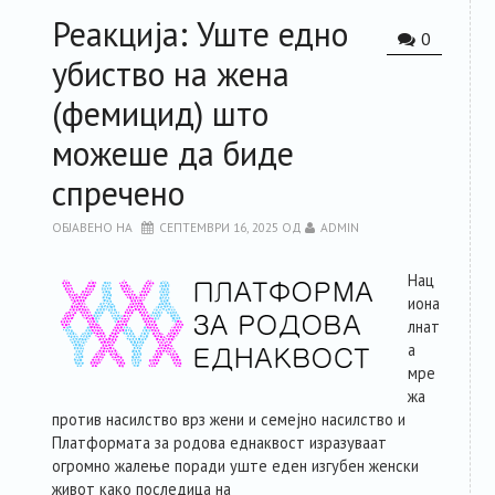
Реакција: Уште едно
РЕСУРСИ
0
убиство на жена
ЗА ЧЛЕНКИТЕ
(фемицид) што
можеше да биде
ФОРУМ
спречено
ЗА ПЛАТФОРМАТА
ОБЈАВЕНО НА
СЕПТЕМВРИ 16, 2025
ОД
ADMIN
Нац
КОНТАКТ
иона
лнат
а
мре
жа
против насилство врз жени и семејно насилство и
Платформата за родова еднаквост изразуваат
огромно жалење поради уште еден изгубен женски
живот како последица на