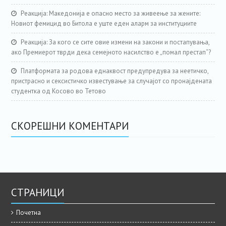
Реакција: Македонија е опасно место за живеење за жените:
Новиот фемицид во Битола е уште еден аларм за институциите
Реакција: За кого се сите овие измени на закони и постапувања,
ако Премиерот тврди дека семејното насилство е „помал престап“?
Платформата за родова еднаквост предупредува за неетичко,
пристрасно и сексистичко известување за случајот со пронајдената
студентка од Косово во Тетово
СКОРЕШНИ КОМЕНТАРИ
СТРАНИЦИ
Почетна