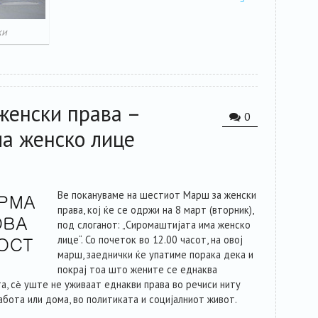
ки
женски права –
0
а женско лице
Ве покануваме на шестиот Марш за женски
права, кој ќе се одржи на 8 март (вторник),
под слоганот: „Сиромаштијата има женско
лице“. Со почеток во 12.00 часот, на овој
марш, заеднички ќе упатиме порака дека и
покрај тоа што жените се еднаква
а, сѐ уште не уживаат еднакви права во речиси ниту
абота или дома, во политиката и социјалниот живот.