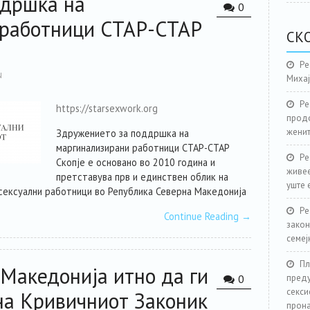
ддршка на
0
 работници СТАР-СТАР
СК
Ре
N
Миха
Ре
https://starsexwork.org
продо
женит
Здружението за поддршка на
маргинализирани работници СТАР-СТАР
Ре
Скопје е основано во 2010 година и
живее
претставува прв и единствен облик на
уште 
сексуални работници во Република Северна Македонија
Ре
Continue Reading
→
закон
семеј
Пл
 Македонија итно да ги
0
преду
секси
на Кривичниот Законик
прона