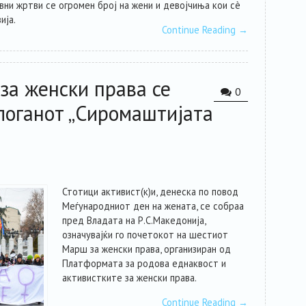
ивни жртви се огромен број на жени и девојчиња кои сè
ија.
Continue Reading
→
за женски права се
0
оганот „Сиромаштијата
Стотици активист(к)и, денеска по повод
Меѓународниот ден на жената, се собраа
пред Владата на Р.С.Македонија,
означувајќи го почетокот на шестиот
Марш за женски права, организиран од
Платформата за родова еднаквост и
активистките за женски права.
Continue Reading
→