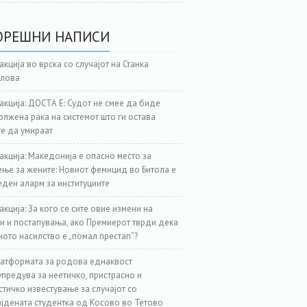
ОРЕШНИ НАПИСИ
акција во врска со случајот на Станка
јлова
акција: ДОСТА Е: Судот не смее да биде
лжена рака на системот што ги остава
е да умираат
акција: Македонија е опасно место за
ње за жените: Новиот фемицид во Битола е
еден аларм за институциите
акција: За кого се сите овие измени на
и и постапувања, ако Премиерот тврди дека
ното насилство е „помал престап“?
атформата за родова еднаквост
предува за неетичко, пристрасно и
стичко известување за случајот со
јдената студентка од Косово во Тетово