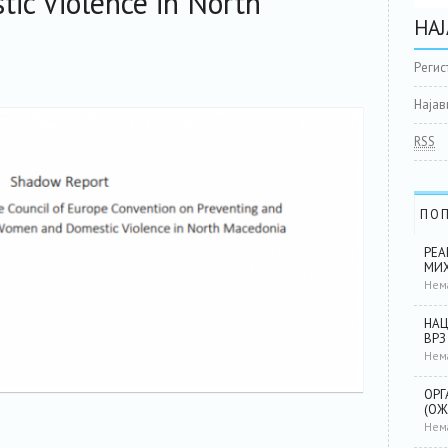
c Violence in North
НАЈ
Регис
Најав
RSS
ПО
РЕА
МИХ
Нем
НАЦ
ВРЗ
Нем
ОРГ
(ОЖ
Нем