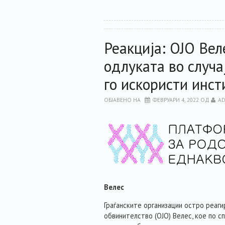
Реакција: ОЈО Вел
одлуката во случа
го искористи инс
ОБЈАВЕНО НА
ФЕВРУАРИ 4, 2022
ОД
AD
Велес
Граѓанските организации остро реаги
обвинителство (ОЈО) Велес, кое по 