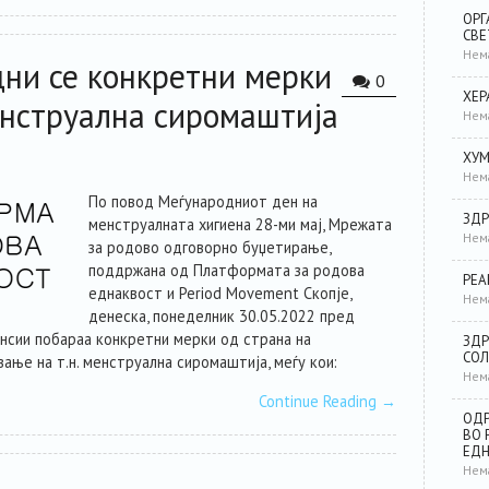
ОРГ
СВЕ
Нем
дни се конкретни мерки
0
ХЕР
нструална сиромаштија
Нем
ХУМ
Нем
По повод Меѓународниот ден на
ЗДР
менструалната хигиена 28-ми мај, Мрежата
Нем
за родово одговорно буџетирање,
поддржана од Платформата за родова
РЕА
еднаквост и Period Movement Скопје,
Нем
денеска, понеделник 30.05.2022 пред
нсии побараа конкретни мерки од страна на
ЗДР
СОЛ
ње на т.н. менструална сиромаштија, меѓу кои:
Нем
Continue Reading
→
ОДР
ВО 
ЕД
Нем