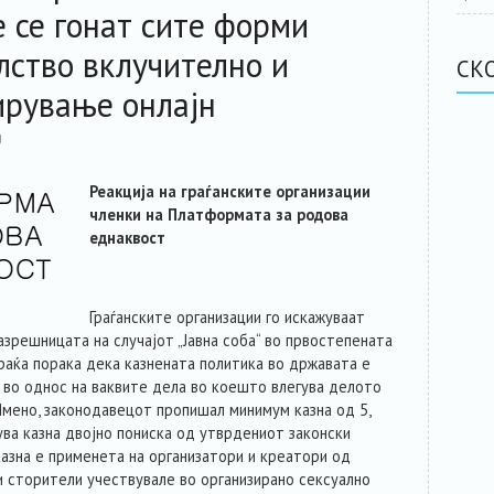
е се гонат сите форми
лство вклучително и
СК
ирување онлајн
N
Реакција на граѓанските организации
членки на Платформата за родова
еднаквост
Граѓанските организации го искажуваат
зрешницата на случајот „Јавна соба“ во првостепената
праќа порака дека казнената политика во државата е
 во однос на ваквите дела во коешто влегува делото
Имено, законодавецот пропишал минимум казна од 5,
ува казна двојно пониска од утврдениот законски
казна е применета на организатори и креатори од
и сторители учествувале во организирано сексуално