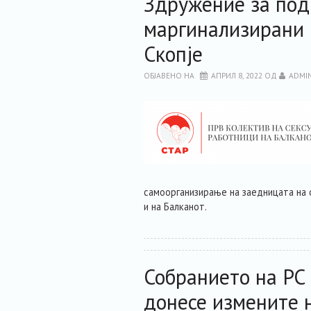
Здружение за по
маргинализирани
Скопје
ОБЈАВЕНО НА
АПРИЛ 8, 2022
ОД
ADMI
самоорганизирање на заедницата на 
и на Балканот.
Собранието на РС
донесе измените 