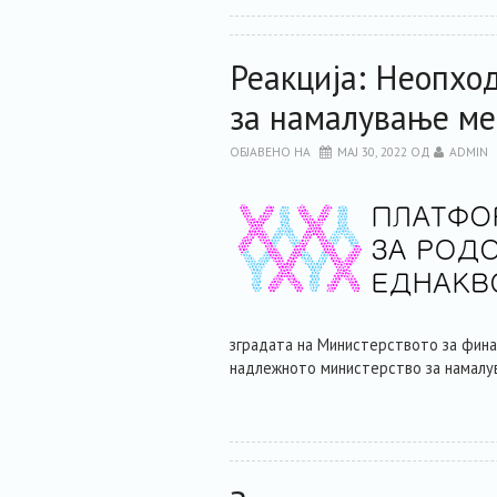
Реакција: Неопхо
за намалување ме
ОБЈАВЕНО НА
МАЈ 30, 2022
ОД
ADMIN
зградата на Министерството за фина
надлежното министерство за намалува