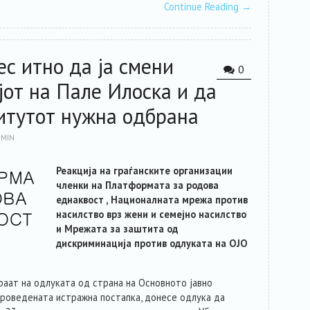
Continue Reading
→
ес итно да ја смени
0
јот на Пале Илоска и да
титутот нужна одбрана
MIN
Реакција на граѓанските организации
членки на Платформата за родова
еднаквост , Националната мрежа против
насилство врз жени и семејно насилство
и Мрежата за заштита од
дискриминација против одлуката на ОЈО
раат на одлуката од страна на Основното јавно
спроведената истражна постапка, донесе одлука да