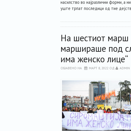
насилство во најразлични форми, а н
уште трпат последици од тие дејств
На шестиот марш 
маршираше под сл
има женско лице“
ОБЈАВЕНО НА
МАРТ 8, 2022
ОД
ADMIN