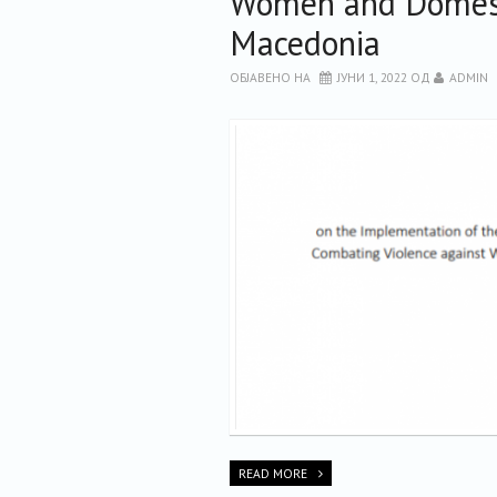
Women and Domesti
Macedonia
ОБЈАВЕНО НА
ЈУНИ 1, 2022
ОД
ADMIN
READ MORE