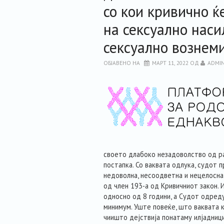
со кои кривично ќ
на сексуално наси
сексуално вознем
ОБЈАВЕНО НА
МАРТ 11, 2022
ОД
ADMI
своето длабоко незадоволство од ра
постапка. Со ваквата одлука, судот 
недоволна, несоодветна и нецелосна
од член 193-а од Кривичниот закон. 
односно од 8 години, а Судот одред
минимум. Уште повеќе, што ваквата 
чиишто дејствија понатаму илјадниц