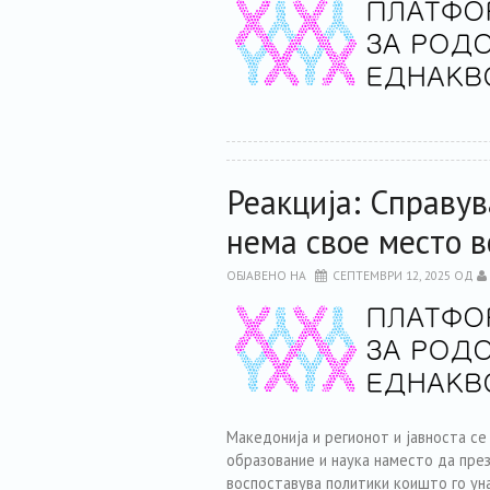
Реакција: Справу
нема свое место 
ОБЈАВЕНО НА
СЕПТЕМВРИ 12, 2025
ОД
Македонија и регионот и јавноста се
образование и наука наместо да пре
воспоставува политики коишто го ун