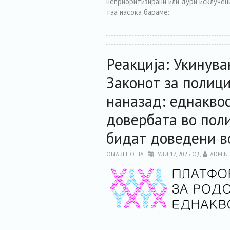
неприоритизирани или дури исклучени
таа насока бараме:
Реакција: Укинува
Законот за полици
наназад: еднаквос
довербата во поли
бидат доведени 
ОБЈАВЕНО НА
ЈУЛИ 17, 2025
ОД
ADMIN