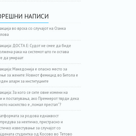
ОРЕШНИ НАПИСИ
акција во врска со случајот на Станка
јлова
акција: ДОСТА Е: Судот не смее да биде
лжена рака на системот што ги остава
е да умираат
акција: Македонија е опасно место за
ње за жените: Новиот фемицид во Битола е
еден аларм за институциите
акција: За кого се сите овие измени на
и и постапувања, ако Премиерот тврди дека
ното насилство е „помал престап“?
атформата за родова еднаквост
предува за неетичко, пристрасно и
стичко известување за случајот со
јдената студентка од Косово во Тетово