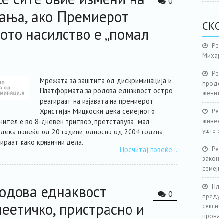
0
вања, ако Премиерот
СК
ото насилство е „помал
Ре
Миха
Ре
Мрежата за заштита од дискриминација и
продо
Платформата за родова еднаквост остро
женит
реагираат на изјавата на премиерот
Христијан Мицкоски дека семејното
Ре
нител е во 8-дневен притвор, претставува „мал
живее
уште 
 дека повеќе од 20 години, односно од 2004 година,
ираат како кривични дела.
Прочитај повеќе…
Ре
закон
семеј
одова еднаквост
Пл
0
преду
еетичко, пристрасно и
секси
прона