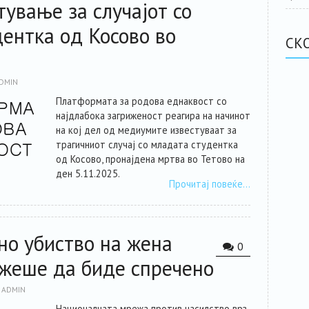
тување за случајот со
ентка од Косово во
СК
DMIN
Платформата за родова еднаквост со
најдлабока загриженост реагира на начинот
на кој дел од медиумите известуваат за
трагичниот случај со младата студентка
од Косово, пронајдена мртва во Тетово на
ден 5.11.2025.
Прочитај повеќе…
но убиство на жена
0
жеше да биде спречено
ADMIN
Националната мрежа против насилство врз