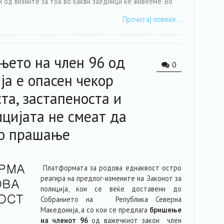
 од визиите за тоа во какви заедници ќе живееме. Во
Прочитај повеќе…
њето на член 96 од
0
ја е опасен чекор
та, застапеноста и
цијата не смеат да
во прашање
Платформата за родова еднаквост остро
реагира на предлог-измените на Законот за
полиција, кои се веќе доставени до
Собранието на Република Северна
Македонија, а со кои се предлага
бришење
на членот 96
од важечкиот закон член