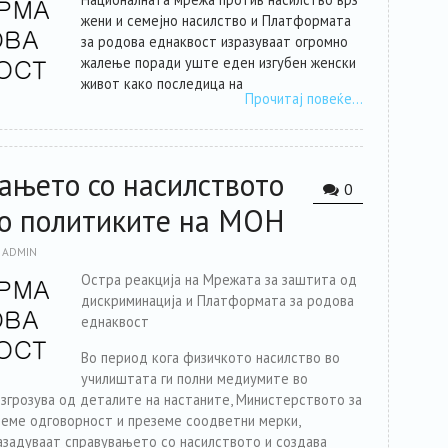
жени и семејно насилство и Платформата
за родова еднаквост изразуваат огромно
жалење поради уште еден изгубен женски
живот како последица на
Прочитај повеќе…
вањето со насилството
0
во политиките на МОН
ADMIN
Остра реакција на Мрежата за заштита од
дискриминација и Платформата за родова
еднаквост
Во период кога физичкото насилство во
училиштата ги полни медиумите во
 згрозува од деталите на настаните, Министерството за
земе одговорност и преземе соодветни мерки,
азадуваат справувањето со насилството и создава