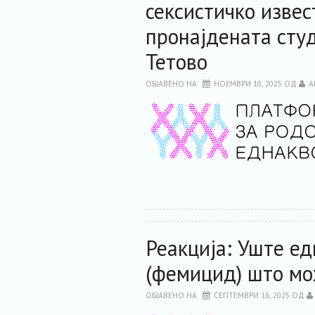
сексистичко извес
пронајдената студ
Тетово
ОБЈАВЕНО НА
НОЕМВРИ 10, 2025
ОД
A
Реакција: Уште ед
(фемицид) што мо
ОБЈАВЕНО НА
СЕПТЕМВРИ 16, 2025
ОД