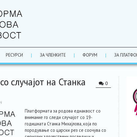
РЕСУРСИ
ЗА ЧЛЕНКИТЕ
ФОРУМ
ЗА ПЛАТФО
со случајот на Станка
0
N
Платформата за родова еднаквост со
внимание го следи случајот со 19-
годишната Станка Михајлова, која по
породување со царски рез се соочува со
сериозни здравствени последици и