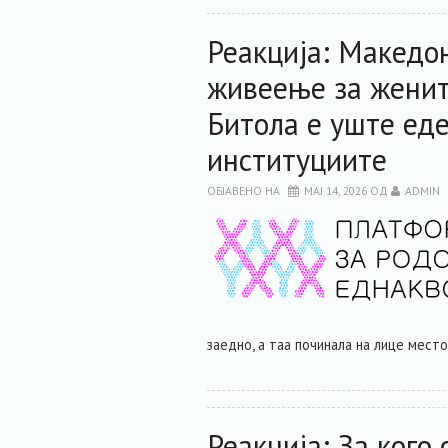
Реакција: Македон
живеење за женит
Битола е уште ед
институциите
ОБЈАВЕНО НА
МАЈ 14, 2026
ОД
ADMIN
заедно, а таа починала на лице мест
Реакција: За кого