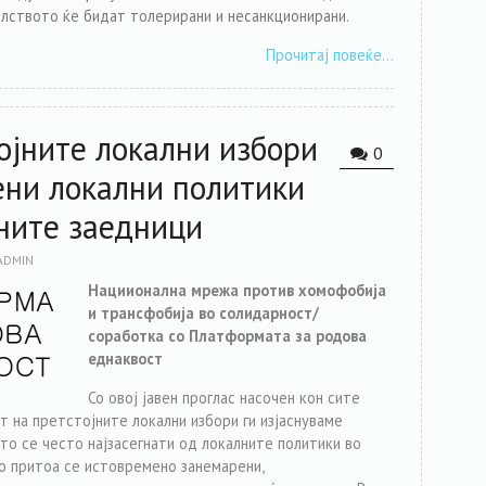
илството ќе бидат толерирани и несанкционирани.
Прочитај повеќе…
ојните локални избори
0
ени локални политики
ните заедници
ADMIN
Нациионална мрежа против хомофобија
и трансфобија во солидарност/
соработка со Платформата за родова
еднаквост
Со овој јавен проглас насочен кон сите
т на претстојните локални избори ги изјаснуваме
то се често најзасегнати од локалните политики во
о притоа се истовремено занемарени,