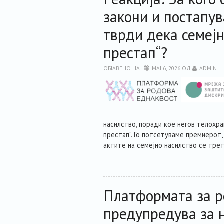
закони и постапу
тврди дека семејн
престап“?
ОБЈАВЕНО НА
МАЈ 6, 2026
ОД
ADMIN
насилство, поради кое негов телохра
престап“. Го потсетуваме премиерот,
актите на семејно насилство се трет
Платформата за р
предупредува за н