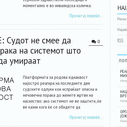
моментално е во инвалидска количка.
НАЈ
Прочитај повеќе…
Регис
Најав
: Судот не смее да
RSS
0
рака на системот што
 да умираат
ПО
РЕА
МИХ
Платформата за родова еднаквост
Нем
најостро реагира на последните две
судските одлуки кои испраќаат опасна и
НАЦ
нечовечна порака до жените жртви на
ВРЗ
насилство: ако системот не ве заштити, ќе
Нем
ве казни кога ќе се обидете да
ОРГ
(ОЖ
Прочитај повеќе…
Нем