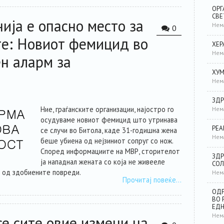
ОРГ
СВЕ
ија е опасно место за
Нем
0
е: Новиот фемицид во
ХЕР
Нем
ен аларм за
ХУМ
Нем
ЗДР
Ние, граѓанските организации, најостро го
Нем
осудуваме новиот фемицид што утринава
РЕА
се случи во Битола, каде 31-годишна жена
Нем
беше убиена од нејзиниот сопруг со нож.
Според информациите на МВР, сторителот
ЗДР
ја нападнал жената со која не живееле
СОЛ
о од здобиените повреди.
Нем
Прочитај повеќе…
ОДР
ВО 
ЕД
Нем
 се сите овие измени на