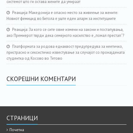
системот што ги остава жените да умираат
Реакција: Македонија е опасно место за живеење за жените:
Новиот фемицид во Битола е уште еден аларм за институциите
Реакција: За кого се сите овие измени на закони и постапувања,
ако Премиерот тврди дека семејното насилство е „помал престап“?
Платформата за родова еднаквост предупредува за неетичко,
пристрасно и сексистичко известување за случајот со пронајдената
студентка од Косово во Тетово
СКОРЕШНИ КОМЕНТАРИ
СТРАНИЦИ
Почетна