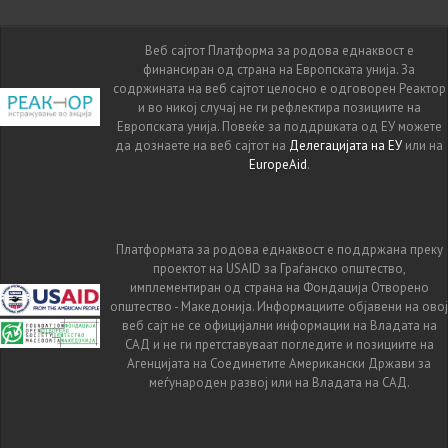
Веб сајтот Платформа за родова еднаквост е
финансиран од страна на Европската унија. За
содржината на веб сајтот целосно е одговорен Реактор
и во никој случај не ги рефлектира позициите на
Европската унија. Повеќе за поддршката од ЕУ можете
да дознаете на веб сајтот на
Делегацијата на ЕУ
или на
EuropeAid
.
Платформата за родова еднаквост е поддржана преку
проектот на USAID за Граѓанско општество,
имплементиран од страна на Фондација Отворено
општество - Македонија. Информациите објавени на овој
веб сајт не се официјални информации на Владата на
САД и не ги претставуваат погледите и позициите на
Агенцијата на Соединетите Американски Држави за
меѓународен развој или на Владата на САД.