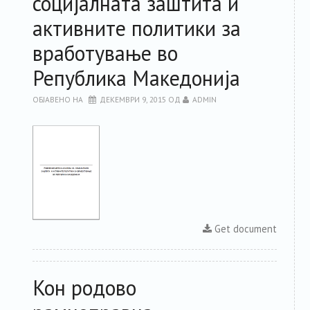
социјалната заштита и
активните политики за
вработување во
Република Македонија
ОБЈАВЕНО НА
ДЕКЕМВРИ 9, 2015
ОД
ADMIN
Get document
Кон родово