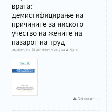
вратa:
РЕСУРСИ
демистифицирање на
причините за ниското
ЗА ЧЛЕНКИТЕ
учество на жените на
ФОРУМ
пазарот на труд
ЗА ПЛАТФОРМАТА
ОБЈАВЕНО НА
ДЕКЕМВРИ 9, 2015
ОД
ADMIN
КОНТАКТ
Get document