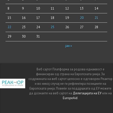
8
9
10
11
12
13
14
15
16
17
18
19
20
21
22
23
24
25
26
27
28
29
30
31
јан »
Веб сајтот Платформа за родова еднаквост е
финансиран од страна на Европската унија. За
содржината на веб сајтот целосно е одговорен Реактор
и во никој случај не ги рефлектира позициите на
Европската унија. Повеќе за поддршката од ЕУ можете
да дознаете на веб сајтот на
Делегацијата на ЕУ
или на
EuropeAid
.