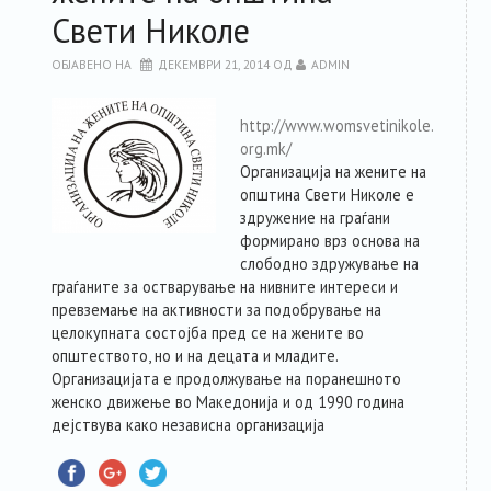
Свети Николе
РЕСУРСИ
ОБЈАВЕНО НА
ДЕКЕМВРИ 21, 2014
ОД
ADMIN
ЗА ЧЛЕНКИТЕ
http://www.womsvetinikole.
org.mk/
ФОРУМ
Организација на жените на
општина Свети Николе
е
ЗА ПЛАТФОРМАТА
здружение на граѓани
формирано врз основа на
слободно здружување на
КОНТАКТ
граѓаните за остварување на нивните интереси и
превземање на активности за подобрување на
целокупната состојба пред се на жените во
општеството, но и на децата и младите.
Организацијата е продолжување на поранешното
женско движење во Македонија и од 1990 година
дејствува како независна организација