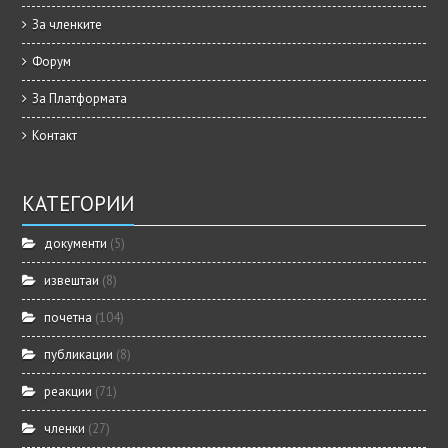
За членките
Форум
За Платформата
Контакт
КАТЕГОРИИ
документи
(5)
извештаи
(8)
почетна
(104)
публикации
(8)
реакции
(71)
членки
(27)