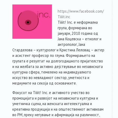
РЕСУРСИ
https://www.facebook.com/
Tiiiit.inc
Tiiiit! Inc. е неформална
ЗА ЧЛЕНКИТЕ
група, формирана во
јануари, 2010 година од
ФОРУМ
Јана Коцевска – етнолог и
антрополог, Јана
Старделова – културолог и Кристина Леловац – актер
ЗА ПЛАТФОРМАТА
и асистент професор по глума.
Формирањето на
групата е резултат на долгогодишното пријателство
и на желбата за активно дејствување во независната
КОНТАКТ
културна сфера, темелено на индивидуалното
искуство во невладинoт сектор, уметноста и
медиумите на секоја од основачките.
Фокусот на Tiiiit! Inc. е активното учество во
промоцијата и развојот на независната културна и
уметничка сцена, на женската интелектуална и
креативна продукција и на општествениот активизам
во РМ, преку негување и афирмација на различност,