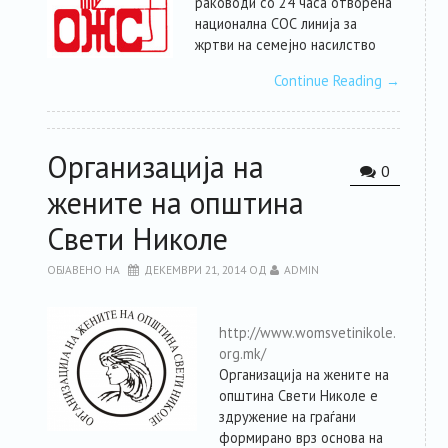
раководи со 24 часа отворена
национална СОС линија за
жртви на семејно насилство
Continue Reading
→
Организација на
0
жените на општина
Свети Николе
ОБЈАВЕНО НА
ДЕКЕМВРИ 21, 2014
ОД
ADMIN
http://www.womsvetinikole.
org.mk/
Организација на жените на
општина Свети Николе
е
здружение на граѓани
формирано врз основа на