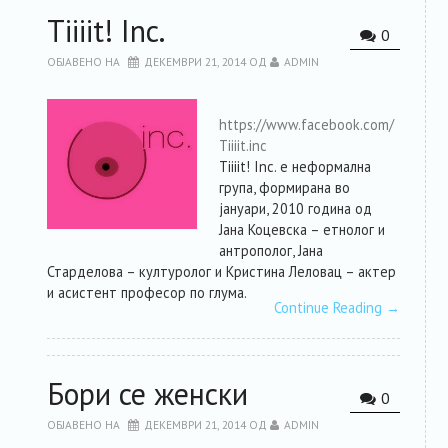
Tiiiit! Inc.
РЕСУРСИ
0
ОБЈАВЕНО НА
ДЕКЕМВРИ 21, 2014
ОД
ADMIN
ЗА ЧЛЕНКИТЕ
https://www.facebook.com/
ФОРУМ
Tiiiit.inc
Tiiiit! Inc. е неформална
група, формирана во
ЗА ПЛАТФОРМАТА
јануари, 2010 година од
Јана Коцевска – етнолог и
антрополог, Јана
КОНТАКТ
Старделова – културолог и Кристина Леловац – актер
и асистент професор по глума.
Continue Reading
→
Бори се женски
0
ОБЈАВЕНО НА
ДЕКЕМВРИ 21, 2014
ОД
ADMIN