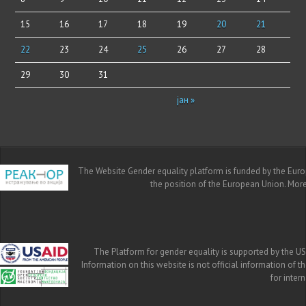
15
16
17
18
19
20
21
22
23
24
25
26
27
28
29
30
31
јан »
The Website Gender equality platform is funded by the Europe
the position of the European Union. Mor
The Platform for gender equality is supported by the US
Information on this website is not official information of 
for inte