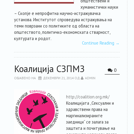
општествени и
хуманистички науки
– Скопје е непрофитна научно-истражувачка
установа. Институтот спроведува истражувања на
теми поврзани со политиките од областа на
општеството, политичко-економската стварност,
културата и родот.
Continue Reading
→
Коалиција СЗПМЗ
0
ОБЈАВЕНО НА
ДЕКЕМВРИ 21, 2014
ОД
ADMIN
http://coalition.org.mk/
Коалицијата „Сексуални и
здравствени права на
маргинализираните
заедници“ се залага за
заштита и почитување на