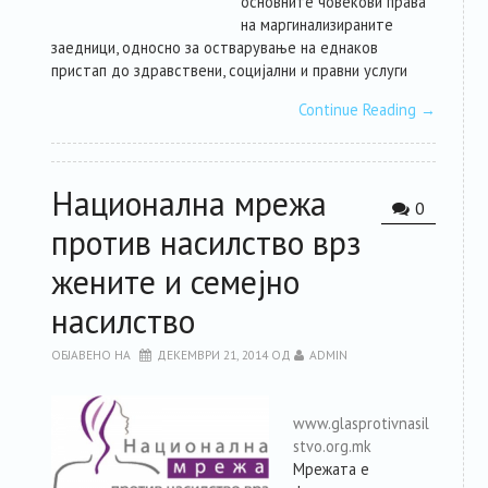
основните човекови права
на маргинализираните
заедници, односно за остварување на еднаков
пристап до здравствени, социјални и правни услуги
Continue Reading
→
Национална мрежа
0
против насилство врз
жените и семејно
насилство
ОБЈАВЕНО НА
ДЕКЕМВРИ 21, 2014
ОД
ADMIN
www.glasprotivnasil
stvo.org.mk
Мрежата е