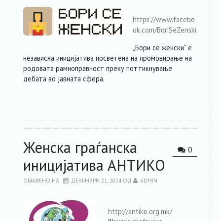
https://www.facebo
ok.com/BoriSeZenski
„Бори се женски“ е
независна иницијатива посветена на промовирање на
родовата рамноправност преку поттикнување
дебата во јавната сфера.
Женска граѓанска
0
иницијатива АНТИКО
ОБЈАВЕНО НА
ДЕКЕМВРИ 21, 2014
ОД
ADMIN
http://antiko.org.mk/