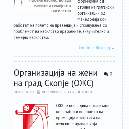
формирана од
страна на граѓански
организации од
Македонија кои
работат на полето на превенција и справување со
проблемот на насилство врз жените, вклучително и
семејно насилство.
Continue Reading
→
Организација на жени
0
на град Скопје (ОЖС)
ОБЈАВЕНО НА
ДЕКЕМВРИ 21, 2014
ОД
ADMIN
ОЖС е невладина организација
која работи во полето на
промоција и заштита на
женските права и која