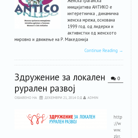
Женска граѓанска
иницијатива АНТИКО е
интеретничка , динамична
женска мрежа, основана
1999 год. од лидерки и
активистки од женското
мировно и движење на Р. Македонија
Continue Reading
→
Здружение за локален
0
рурален развој
ОБЈАВЕНО НА
ДЕКЕМВРИ 21, 2014
ОД
ADMIN
http
://w
ww.
zlrr.