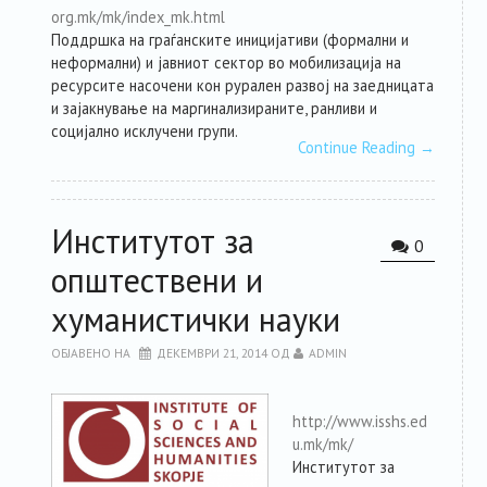
org.mk/mk/index_mk.html
Поддршка на граѓанските иницијативи (формални и
неформални) и јавниот сектор во мобилизација на
ресурсите насочени кон рурален развој на заедницата
и зајакнување на маргинализираните, ранливи и
социјално исклучени групи.
Continue Reading
→
Институтот за
0
општествени и
хуманистички науки
ОБЈАВЕНО НА
ДЕКЕМВРИ 21, 2014
ОД
ADMIN
http://www.isshs.ed
u.mk/mk/
Институтот за