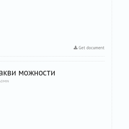
Get document
акви можности
ADMIN