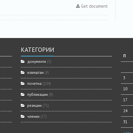
Get document
КАТЕГОРИИ
П
документи
(5)
извештаи
(8)
3
почетна
(104)
10
публикации
(8)
17
реакции
(71)
24
членки
(27)
31
« јун