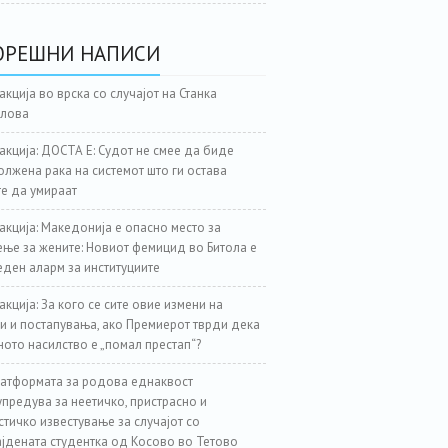
ОРЕШНИ НАПИСИ
акција во врска со случајот на Станка
јлова
акција: ДОСТА Е: Судот не смее да биде
лжена рака на системот што ги остава
е да умираат
акција: Македонија е опасно место за
ње за жените: Новиот фемицид во Битола е
еден аларм за институциите
акција: За кого се сите овие измени на
и и постапувања, ако Премиерот тврди дека
ното насилство е „помал престап“?
атформата за родова еднаквост
предува за неетичко, пристрасно и
стичко известување за случајот со
јдената студентка од Косово во Тетово