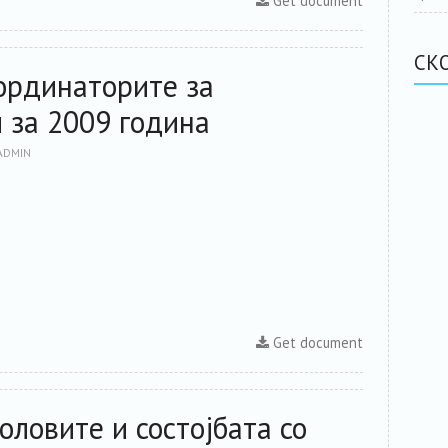
Get document
СК
ординаторите за
 за 2009 година
ADMIN
Get document
оловите и состојбата со