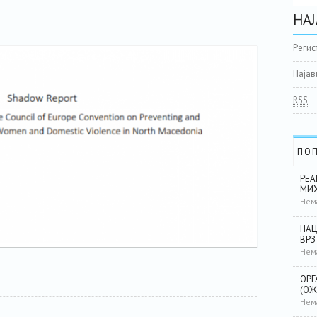
НАЈ
Регис
Најав
RSS
ПО
РЕА
МИХ
Нем
НАЦ
ВРЗ
Нем
ОРГ
(ОЖ
Нем