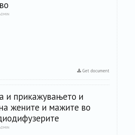
во
ADMIN
Get document
а и прикажувањето и
на жените и мажите во
адиодифузерите
ADMIN