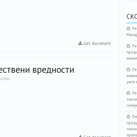
СК
Ре
Миха
Get document
Ре
продо
женит
ествени вредности
Ре
живее
ADMIN
уште 
Ре
закон
семеј
Пл
преду
секси
прона