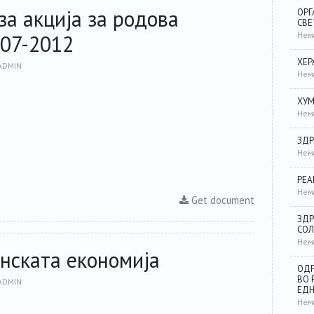
а акција за родова
ОРГ
СВЕ
Нем
07-2012
ХЕР
ADMIN
Нем
ХУМ
Нем
ЗДР
Нем
РЕА
Нем
Get document
ЗДР
СОЛ
Нем
нската економија
ОДР
ВО 
ADMIN
ЕД
Нем