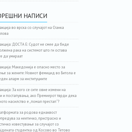
ОРЕШНИ НАПИСИ
акција во врска со случајот на Станка
јлова
акција: ДОСТА Е: Судот не смее да биде
лжена рака на системот што ги остава
е да умираат
акција: Македонија е опасно место за
ње за жените: Новиот фемицид во Битола е
еден аларм за институциите
акција: За кого се сите овие измени на
и и постапувања, ако Премиерот тврди дека
ното насилство е „помал престап“?
атформата за родова еднаквост
предува за неетичко, пристрасно и
стичко известување за случајот со
јдената студентка од Косово во Тетово