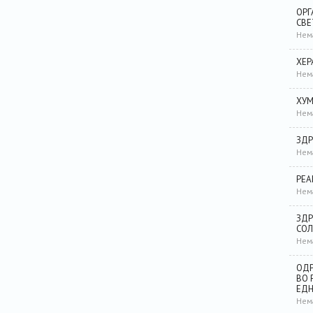
ОРГ
СВЕ
Нем
ХЕР
Нем
ХУМ
Нем
ЗДР
Нем
РЕА
Нем
ЗДР
СОЛ
Нем
ОДР
ВО 
ЕД
Нем