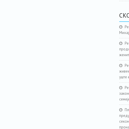
СК
Ре
Миха
Ре
продо
женит
Ре
живее
уште 
Ре
закон
семеј
Пл
преду
секси
прона