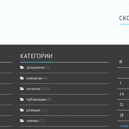
СК
КАТЕГОРИИ
П
документи
(5)
извештаи
(8)
7
почетна
(104)
14
публикации
(8)
21
реакции
(71)
28
членки
(27)
« ное