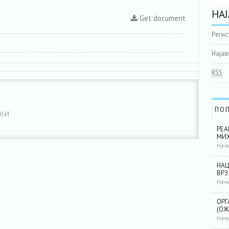
НАЈ
Get document
Регис
Најав
RSS
ПО
НИ
РЕА
МИХ
Нем
НАЦ
ВРЗ
Нем
ОРГ
(ОЖ
Нем