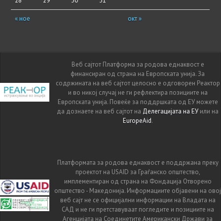
28
29
30
31
« ное
окт »
Веб сајтот Платформа за родова еднаквост е
финансиран од страна на Европската унија. За
содржината на веб сајтот целосно е одговорен Реактор
и во никој случај не ги рефлектира позициите на
Европската унија. Повеќе за поддршката од ЕУ можете
да дознаете на веб сајтот на
Делегацијата на ЕУ
или на
EuropeAid
.
Платформата за родова еднаквост е поддржана преку
проектот на USAID за Граѓанско општество,
имплементиран од страна на Фондација Отворено
општество - Македонија. Информациите објавени на овој
веб сајт не се официјални информации на Владата на
САД и не ги претставуваат погледите и позициите на
Агенцијата на Соединетите Американски Држави за