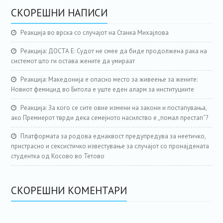
СКОРЕШНИ НАПИСИ
Реакција во врска со случајот на Станка Михајлова
Реакција: ДОСТА Е: Судот не смее да биде продолжена рака на
системот што ги остава жените да умираат
Реакција: Македонија е опасно место за живеење за жените:
Новиот фемицид во Битола е уште еден аларм за институциите
Реакција: За кого се сите овие измени на закони и постапувања,
ако Премиерот тврди дека семејното насилство е „помал престап“?
Платформата за родова еднаквост предупредува за неетичко,
пристрасно и сексистичко известување за случајот со пронајдената
студентка од Косово во Тетово
СКОРЕШНИ КОМЕНТАРИ