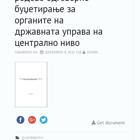
буџетирање за
РЕСУРСИ
органите на
ЗА ЧЛЕНКИТЕ
државната управа на
централно ниво
ФОРУМ
ОБЈАВЕНО НА
ДЕКЕМВРИ 9, 2015
ОД
ADMIN
ЗА ПЛАТФОРМАТА
КОНТАКТ
Get document
ДОКУМЕНТИ