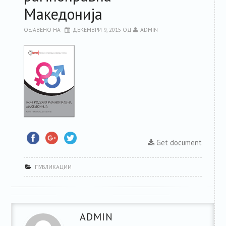
Македонија
РЕСУРСИ
ОБЈАВЕНО НА
ДЕКЕМВРИ 9, 2015
ОД
ADMIN
ЗА ЧЛЕНКИТЕ
ФОРУМ
ЗА ПЛАТФОРМАТА
КОНТАКТ
Get document
ПУБЛИКАЦИИ
ADMIN