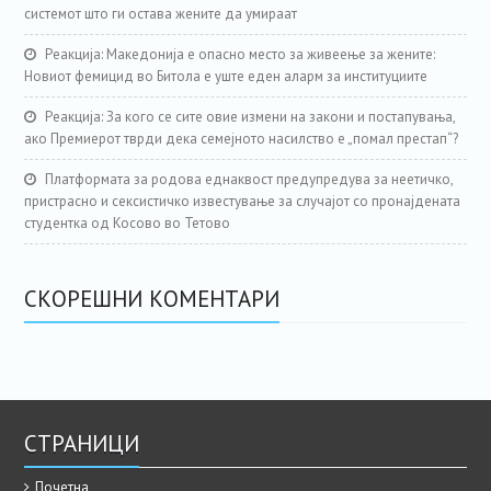
системот што ги остава жените да умираат
Реакција: Македонија е опасно место за живеење за жените:
Новиот фемицид во Битола е уште еден аларм за институциите
Реакција: За кого се сите овие измени на закони и постапувања,
ако Премиерот тврди дека семејното насилство е „помал престап“?
Платформата за родова еднаквост предупредува за неетичко,
пристрасно и сексистичко известување за случајот со пронајдената
студентка од Косово во Тетово
СКОРЕШНИ КОМЕНТАРИ
СТРАНИЦИ
Почетна