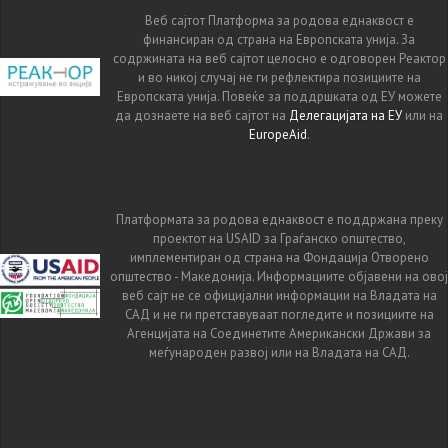
Веб сајтот Платформа за родова еднаквост е
финансиран од страна на Европската унија. За
содржината на веб сајтот целосно е одговорен Реактор
и во никој случај не ги рефлектира позициите на
Европската унија. Повеќе за поддршката од ЕУ можете
да дознаете на веб сајтот на
Делегацијата на ЕУ
или на
EuropeAid
.
Платформата за родова еднаквост е поддржана преку
проектот на USAID за Граѓанско општество,
имплементиран од страна на Фондација Отворено
општество - Македонија. Информациите објавени на овој
веб сајт не се официјални информации на Владата на
САД и не ги претставуваат погледите и позициите на
Агенцијата на Соединетите Американски Држави за
меѓународен развој или на Владата на САД.