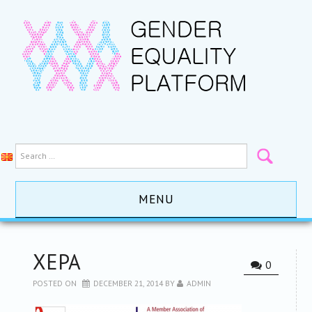
MENU
HOME
ХЕРА
0
ACTIVITES
POSTED ON
DECEMBER 21, 2014
BY
ADMIN