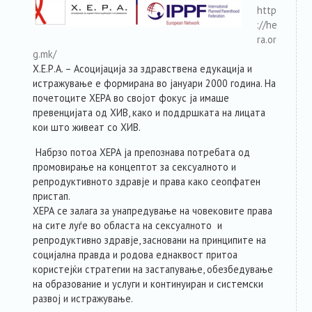
RESOURCES
http
://he
ra.or
ABOUT MEMBERS
g.mk/
Х.Е.Р.А. – Асоцијација за здравствена едукација и
FORUM
истражување е формирана во јануари 2000 година. На
почетоците ХЕРА во својот фокус ја имаше
превенцијата од ХИВ, како и поддршката на лицата
ABOUT PLATFORM
кои што живеат со ХИВ.
Набрзо потоа ХЕРА ја препознава потребата од
CONTACT
промовирање на концептот за сексуалното и
репродуктивното здравjе и права како сеопфатен
пристап.
ХЕРА се залага за унапредување на човековите права
на сите луѓе во областа на сексуалното и
репродуктивно здравје, засновани на принципите на
социјална правда и родова еднаквост притоа
користејќи стратегии на застапување, обезбедување
на образование и услуги и континуиран и системски
развој и истражување.