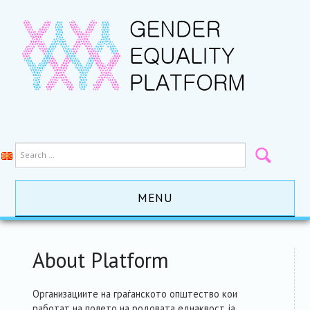
MENU
HOME
About Platform
ACTIVITES
Организациите на граѓанското општество кои
работат на полето на родовата еднаквост ја