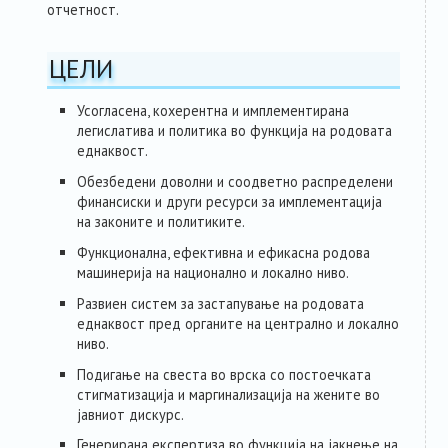
отчетност.
ЦЕЛИ
Усогласена, кохерентна и имплементирана
легислатива и политика во функција на родовата
еднаквост.
Обезбедени доволни и соодветно распределени
финансиски и други ресурси за имплементација
на законите и политиките.
Функционална, ефективна и ефикасна родова
машинерија на национално и локално ниво.
Развиен систем за застапување на родовата
еднаквост пред органите на централно и локално
ниво.
Подигање на свеста во врска со постоечката
стигматизација и маргинализација на жените во
јавниот дискурс.
Генерирана експертиза во функција на јакнење на