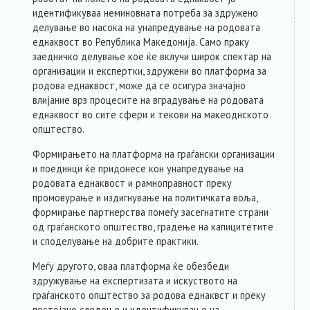
RESOURCES
идентификуваа неминовната потреба за здружено
делување во насока на унапредување на родовата
ABOUT MEMBERS
еднаквост во Република Македонија. Само праку
заедничко делување кое ќе вклучи широк спектар на
организации и експертки, здружени во платформа за
FORUM
родова еднаквост, може да се осигура значајно
влијание врз процесите на вградување на родовата
еднаквост во сите сфери и текови на макеоднското
ABOUT PLATFORM
општество.
Формирањето на платформа на граѓански организации
CONTACT
и поединци ќе придонесе кон унапредување на
родовата еднаквост и рамноправност преку
промовурање и издигнување на политичката воља,
формирање партнерства помеѓу засегнатите страни
од граѓанското општество, градење на капицитетите
и споделување на добрите практики.
Меѓу другото, оваа платформа ќе обезбеди
здружување на експертизата и искуството на
граѓанското општество за родова еднаквст и преку
постојано следење и идентификување на