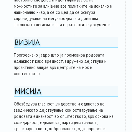
можностите за влијание врз политките на локално и
национално ниво, а се со цел да се осигура
спроведување на меѓународната и домашна
законската легислатива и стратешките документи.
ВИЗИЈА
Прогресивно јадро што ја промовира родовата
еднаквост како вредност, здружено дејствува и
проактивно влијае врз центрите на моќ и
општеството.
МИСИЈА
Обезбедува гласност, лидерство и единство во
заедничкото дејствување кон остварување на
родовата еднаквост во општеството, врз основа на
солидарност, еднаквост, партиципативност,
транспарентност, доброволност, одговорност и