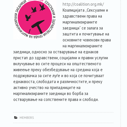
RESOURCES
http://coalition.org.mk/
Коалицијата „Сексуални и
здравствени права на
ABOUT MEMBERS
маргинализираните
заедници“ се залага за
FORUM
заштита и почитување на
основните човекови права
на маргинализираните
ABOUT PLATFORM
заедници, односно за остварување на еднаков
пристап до здравствени, социјални и правни услуги
и
вклучување во сите процеси на општественото
CONTACT
живеење преку обезбедување на средина која е
подржувачка за сите луѓе и во која се почитуваат
еднаквоста, слободата и различностите, и преку
активно учество на припадниците на
маргинализираните заедници во борба за
остварување на сопствените права и слободи.
MEMBERS