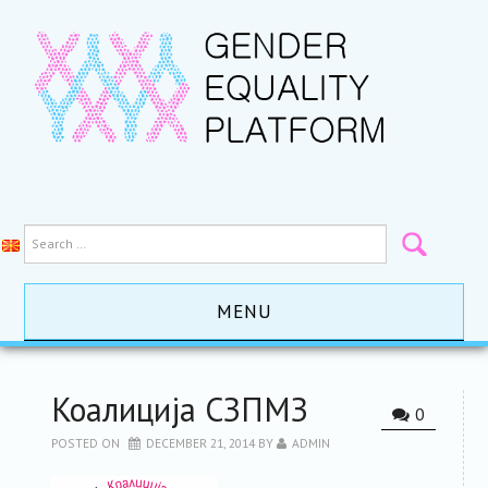
MENU
HOME
Коалиција СЗПМЗ
0
ACTIVITES
POSTED ON
DECEMBER 21, 2014
BY
ADMIN