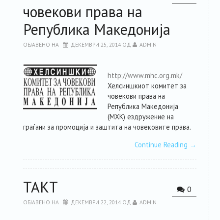
човекови права на
РЕСУРСИ
Република Македонија
ЗА ЧЛЕНКИТЕ
ОБЈАВЕНО НА
ДЕКЕМВРИ 25, 2014
ОД
ADMIN
ФОРУМ
http://www.mhc.org.mk/
Хелсиншкиот комитет за
човекови права на
ЗА ПЛАТФОРМАТА
Република Македонија
(МХК) ездружение на
КОНТАКТ
граѓани за промоција и заштита на човековите права.
Continue Reading
→
ТАКТ
0
ОБЈАВЕНО НА
ДЕКЕМВРИ 22, 2014
ОД
ADMIN