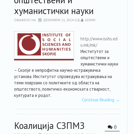
хуманистички науки
ОБЈАВЕНО НА
ДЕКЕМВРИ 21, 2014
ОД
ADMIN
http://www.isshs.ed
u.mk/mk/
Институтот за
општествени и
хуманистички науки
– Скопје е непрофитна научно-истражувачка
установа. Институтот спроведува истражувања на
теми поврзани со политиките од областа на
општеството, политичко-економската стварност,
културата и родот.
Continue Reading
→
Коалиција СЗПМЗ
0