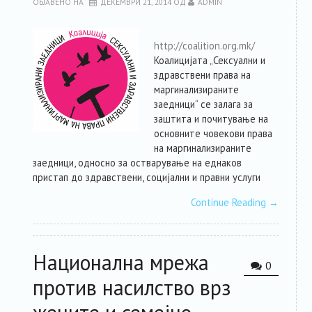
ОБЈАВЕНО НА
ДЕКЕМВРИ 21, 2014
ОД
ADMIN
http://coalition.org.mk/
Коалицијата „Сексуални и
здравствени права на
маргинализираните
заедници“ се залага за
заштита и почитување на
основните човекови права
на маргинализираните
заедници, односно за остварување на еднаков
пристап до здравствени, социјални и правни услуги
Continue Reading
→
Национална мрежа
0
против насилство врз