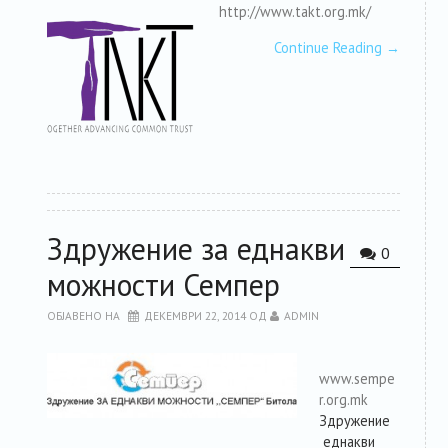
http://www.takt.org.mk/
Continue Reading
→
Здружение за еднакви
0
можности Семпер
ОБЈАВЕНО НА
ДЕКЕМВРИ 22, 2014
ОД
ADMIN
www.sempe
r.org.mk
Здружение
еднакви