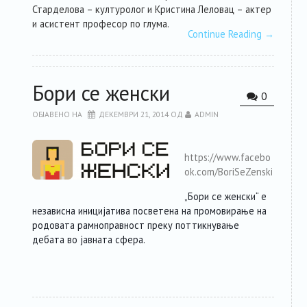
Старделова – културолог и Кристина Леловац – актер
и асистент професор по глума.
Continue Reading
→
Бори се женски
0
ОБЈАВЕНО НА
ДЕКЕМВРИ 21, 2014
ОД
ADMIN
https://www.facebo
ok.com/BoriSeZenski
„Бори се женски“ е
независна иницијатива посветена на промовирање на
родовата рамноправност преку поттикнување
дебата во јавната сфера.