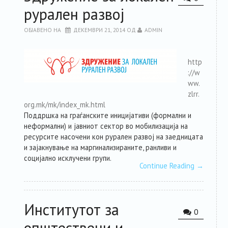
рурален развој
ОБЈАВЕНО НА
ДЕКЕМВРИ 21, 2014
ОД
ADMIN
http
://w
ww.
zlrr.
org.mk/mk/index_mk.html
Поддршка на граѓанските иницијативи (формални и
неформални) и јавниот сектор во мобилизација на
ресурсите насочени кон рурален развој на заедницата
и зајакнување на маргинализираните, ранливи и
социјално исклучени групи.
Continue Reading
→
Институтот за
0
општествени и