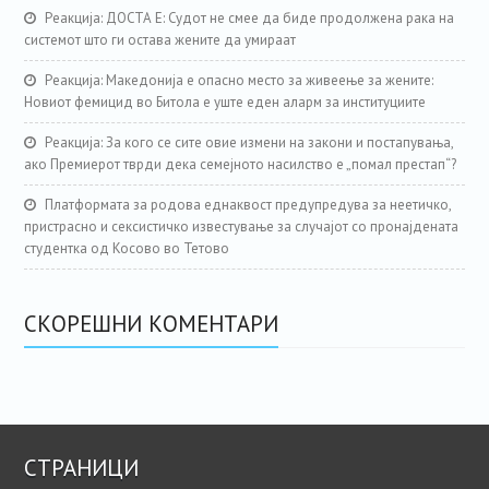
Реакција: ДОСТА Е: Судот не смее да биде продолжена рака на
системот што ги остава жените да умираат
Реакција: Македонија е опасно место за живеење за жените:
Новиот фемицид во Битола е уште еден аларм за институциите
Реакција: За кого се сите овие измени на закони и постапувања,
ако Премиерот тврди дека семејното насилство е „помал престап“?
Платформата за родова еднаквост предупредува за неетичко,
пристрасно и сексистичко известување за случајот со пронајдената
студентка од Косово во Тетово
СКОРЕШНИ КОМЕНТАРИ
СТРАНИЦИ