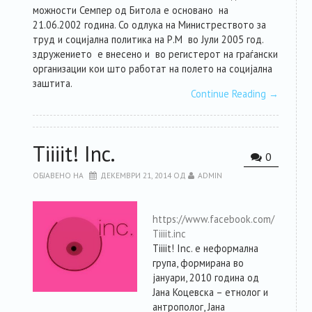
можности Семпер од Битола е основано на
21.06.2002 година. Со одлука на Министреството за
труд и социјална политика на Р.М во Јули 2005 год.
здружението е внесено и во регистерот на граѓански
организации кои што работат на полето на социјална
заштита.
Continue Reading
→
Tiiiit! Inc.
0
ОБЈАВЕНО НА
ДЕКЕМВРИ 21, 2014
ОД
ADMIN
https://www.facebook.com/
Tiiiit.inc
Tiiiit! Inc. е неформална
група, формирана во
јануари, 2010 година од
Јана Коцевска – етнолог и
антрополог, Јана