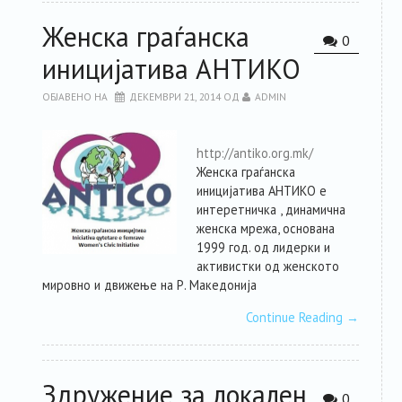
Женска граѓанска
0
иницијатива АНТИКО
ОБЈАВЕНО НА
ДЕКЕМВРИ 21, 2014
ОД
ADMIN
http://antiko.org.mk/
Женска граѓанска
иницијатива АНТИКО е
интеретничка , динамична
женска мрежа, основана
1999 год. од лидерки и
активистки од женското
мировно и движење на Р. Македонија
Continue Reading
→
Здружение за локален
0