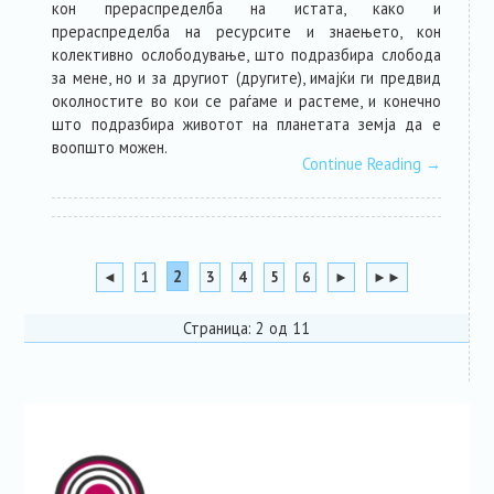
кон прераспределба на истата, како и
прераспределба на ресурсите и знаењето, кон
колективно ослободување, што подразбира слобода
за мене, но и за другиот (другите), имајќи ги предвид
околностите во кои се раѓаме и растеме, и конечно
што подразбира животот на планетата земја да е
воопшто можен.
Continue Reading
→
2
◄
1
3
4
5
6
►
►►
Страница: 2 од 11