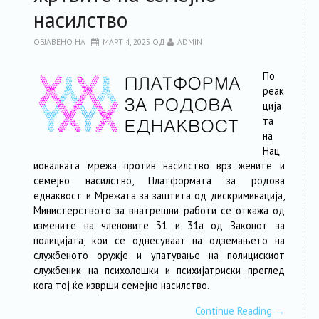
насилство
ОБЈАВЕНО НА
МАРТ 4, 2025
ОД
ADMIN
По
реак
ција
та
на
Нац
ионалната мрежа против насилство врз жените и
семејно насилство, Платформата за родова
еднаквост и Мрежата за заштита од дискриминација,
Министерството за внатрешни работи се откажа од
измените на членовите 31 и 31а од Законот за
полицијата, кои се однесуваат на одземањето на
службеното оружје и упатување на полицискиот
службеник на психолошки и психијатриски преглед
кога тој ќе изврши семејно насилство.
Continue Reading
→