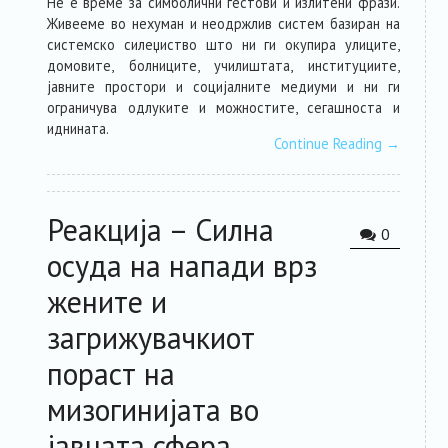
Не е време за симболични гестови и излитени фрази.
Живееме во нехуман и неодржлив систем базиран на
системско силеџиство што ни ги окупира улиците,
домовите, болниците, училиштата, институциите,
јавните простори и социјалните медиуми и ни ги
ограничува одлуките и можностите, сегашноста и
иднината.
Continue Reading
→
Реакција – Силна
0
осуда на напади врз
жените и
загрижувачкиот
пораст на
мизогинијата во
јавната сфера