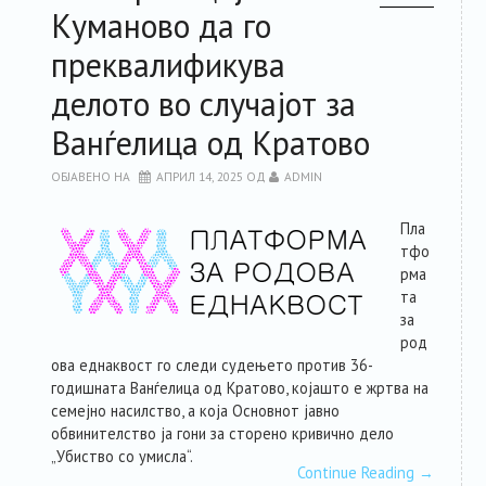
Куманово да го
РЕСУРСИ
преквалификува
делото во случајот за
ЗА ЧЛЕНКИТЕ
Ванѓелица од Кратово
ФОРУМ
ОБЈАВЕНО НА
АПРИЛ 14, 2025
ОД
ADMIN
ЗА ПЛАТФОРМАТА
Пла
тфо
рма
КОНТАКТ
та
за
род
ова еднаквост го следи судењето против 36-
годишната Ванѓелица од Кратово, којашто е жртва на
семејно насилство, а која Основнот јавно
обвинителство ја гони за сторено кривично дело
„Убиство со умисла“.
Continue Reading
→