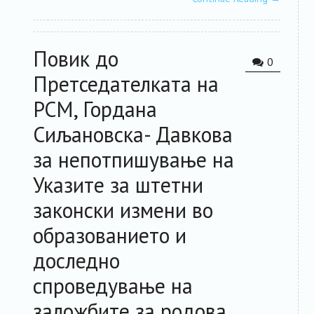
Повик до
0
Претседателката на
РСМ, Гордана
Сиљановска- Давкова
за непотпишување на
Указите за штетни
законски измени во
образованието и
доследно
спроведување на
заложбите за родова