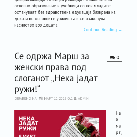
основно образование и учебници со кои младите
остануваат без здравствена едукација базирана на
докази во основните училишта и се озаконува
насилство врз децата
Continue Reading
→
Се одржа Марш за
0
женски права под
слоганот „Нека јадат
ружи!“
ОБЈАВЕНО НА
МАРТ 10, 2025
ОД
ADMIN
На
8
ма
рт,