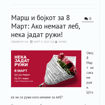
Марш и бојкот за 8
0
Март: Ако немаат леб,
нека јадат ружи!
ОБЈАВЕНО НА
МАРТ 3, 2025
ОД
ADMIN
Овој
8
Мар
т не
сака
ме
руж
и.
Што
ќе ни се ружи кога немаме за леб?