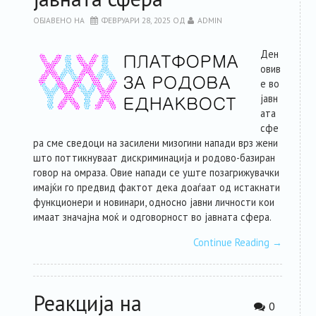
ОБЈАВЕНО НА
ФЕВРУАРИ 28, 2025
ОД
ADMIN
Ден
овив
е во
јавн
ата
сфе
ра сме сведоци на засилени мизогини напади врз жени
што поттикнуваат дискриминација и родово-базиран
говор на омраза. Овие напади се уште позагрижувачки
имајќи го предвид фактот дека доаѓаат од истакнати
функционери и новинари, односно јавни личности кои
имаат значајна моќ и одговорност во јавната сфера.
Continue Reading
→
Реакција на
0