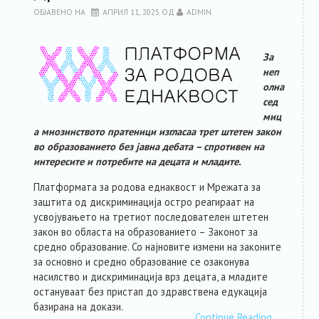
ОБЈАВЕНО НА
АПРИЛ 11, 2025
ОД
ADMIN
За
неп
олна
сед
миц
а мнозинството пратеници изгласаа трет штетен закон
во образованието без јавна дебата – спротивен на
интересите и потребите на децата и младите.
Платформата за родова еднаквост и Мрежата за
заштита од дискриминација остро реагираат на
усвојувањето на третиот последователен штетен
закон во областа на образованието – Законот за
средно образование. Со најновите измени на законите
за основно и средно образование се озаконува
насилство и дискриминација врз децата, а младите
остануваат без пристап до здравствена едукација
базирана на докази.
Continue Reading
→