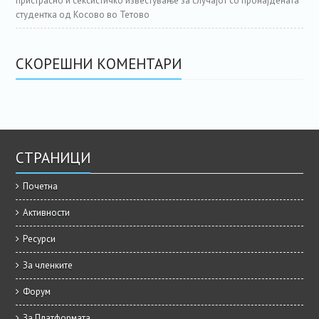
пристрасно и сексистичко известување за случајот со пронајдената
студентка од Косово во Тетово
СКОРЕШНИ КОМЕНТАРИ
СТРАНИЦИ
Почетна
Активности
Ресурси
За членките
Форум
За Платформата