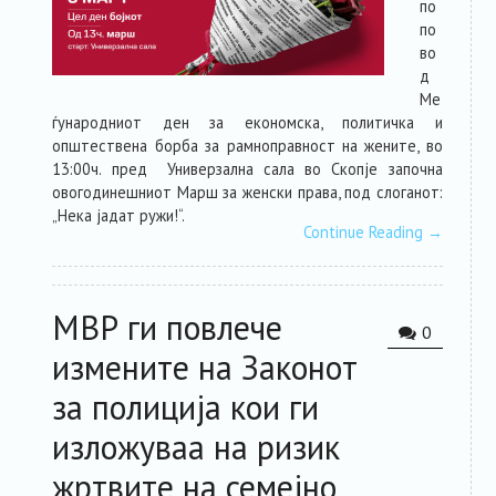
по
по
во
д
Ме
ѓународниот ден за економска, политичка и
општествена борба за
рамноправност на жените, во
1
3
:00ч.
пред Универзална сала
во Скопје
започна
овогодинешниот
Марш за женски права, под слоганот:
„
Нека јадат ружи
!
“.
Continue Reading
→
МВР ги повлече
0
измените на Законот
за полиција кои ги
изложуваа на ризик
жртвите на семејно