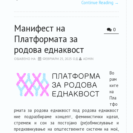
Continue Reading
→
Манифест на
0
Платформата за
родова еднаквост
ОБЈАВЕНО НА
ФЕВРУАРИ 25, 2025
ОД
ADMIN
Во
рам
ките
на
Пла
тфо
рмата за родова еднаквост под родова еднаквост
ние подразбираме концепт, феминистички идеал,
стремеж и сон за постојано (ре)обмислување и
предизвикување на општествените системи на моќ,