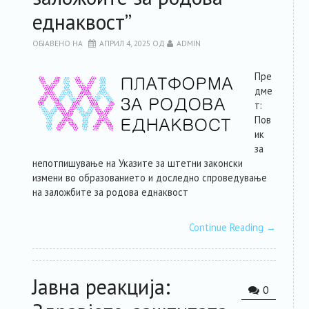
еднаквост”
ОБЈАВЕНО НА
АПРИЛ 4, 2025
ОД
ADMIN
Пре
дме
т:
Пов
ик
за
непотпишување на Указите за штетни законски
измени во образованието и доследно спроведување
на заложбите за родова еднаквост
Continue Reading
→
Јавна реакција:
0