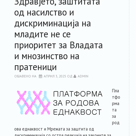
Здравјето, заштитата
од насилство и
дискриминација на
младите не се
приоритет за Владата
и мнозинство на
пратеници
ОБЈАВЕНО НА
АПРИЛ 3, 2025
ОД
ADMIN
Пла
тфо
рма
та
за
род
ова еднаквост и Мрежата за заштита од
дискриминација со остра реакција на законите за