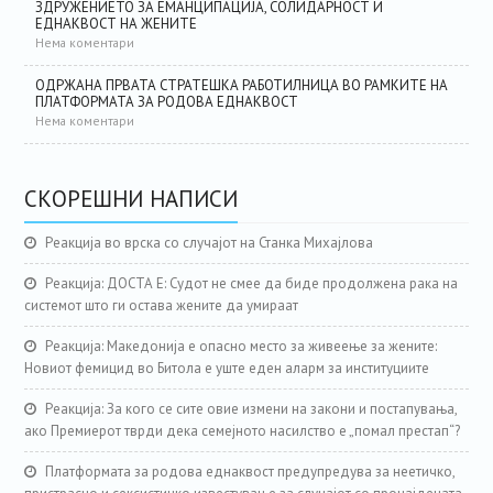
ЗДРУЖЕНИЕТО ЗА ЕМАНЦИПАЦИЈА, СОЛИДАРНОСТ И
ЕДНАКВОСТ НА ЖЕНИТЕ
Нема коментари
ОДРЖАНА ПРВАТА СТРАТЕШКА РАБОТИЛНИЦА ВО РАМКИТЕ НА
ПЛАТФОРМАТА ЗА РОДОВА ЕДНАКВОСТ
Нема коментари
СКОРЕШНИ НАПИСИ
Реакција во врска со случајот на Станка Михајлова
Реакција: ДОСТА Е: Судот не смее да биде продолжена рака на
системот што ги остава жените да умираат
Реакција: Македонија е опасно место за живеење за жените:
Новиот фемицид во Битола е уште еден аларм за институциите
Реакција: За кого се сите овие измени на закони и постапувања,
ако Премиерот тврди дека семејното насилство е „помал престап“?
Платформата за родова еднаквост предупредува за неетичко,