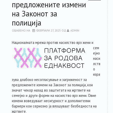
предложените измени
на Законот за
полиција
ОБЈАВЕНО НА
ФЕВРУАРИ 27, 2025
ОД
ADMIN
Националната мреж
а против насилство врз жени и
сем
ејно
наси
лств
о
изра
зува длабоко несогласување и загриженост за
предложените измени на Законот за полиција, кои
значат чекор назад во заштитата на жртвите на
семејно и други форми на насилство врз жени. Овие
измени воведуваат несигурност и дополнителни
бариери кои сериозно ја влошуваат безбедноста на
жртвите.