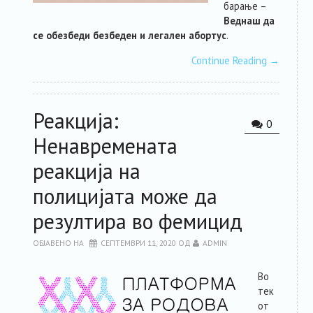
барање –
Веднаш да
се обезбеди безбеден и легален абортус
.
Continue Reading
→
Реакција:
0
Ненавремената
реакција на
полицијата може да
резултира во фемицид
ОБЈАВЕНО НА
СЕПТЕМВРИ 11, 2020
ОД
ADMIN
Во
тек
от