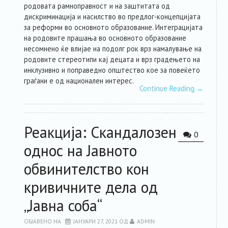
родовата рамноправност и на заштитата од
дискриминација и насилство во предлог-концепцијата
за реформи во основното образование. Интеграцијата
на родовите прашања во основното образование
несомнено ќе влијае на подолг рок врз намалување на
родовите стереотипи кај децата и врз градењето на
инклузивно и поправедно општество кое за повеќето
граѓани е од национален интерес.
Continue Reading
→
Реакција: Скандалозен
0
однос на Јавното
обвинителство кон
кривичните дела од
„Јавна соба“
ОБЈАВЕНО НА
ЈАНУАРИ 27, 2021
ОД
ADMIN