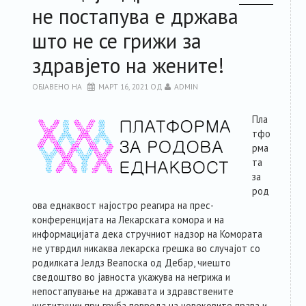
не постапува е држава
РЕСУРСИ
што не се грижи за
здравјето на жените!
ЗА ЧЛЕНКИТЕ
ОБЈАВЕНО НА
МАРТ 16, 2021
ОД
ADMIN
ФОРУМ
Пла
тфо
ЗА ПЛАТФОРМАТА
рма
та
КОНТАКТ
за
род
ова еднаквост најостро реагира на прес-
конференцијата на Лекарската комора и на
информацијата дека стручниот надзор на Комората
не утврдил никаква лекарска грешка во случајот со
родилката Јелдз Веапоска од Дебар, чиешто
сведоштво во јавноста укажува на негрижа и
непостапување на државата и здравствените
институции при груба повреда на човековите права и