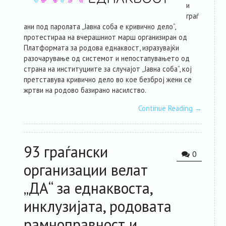
и
граѓ
ани под паролата „Јавна соба е кривично дело“,
протестираа на вчерашниот марш организиран од
Платформата за родова еднаквост, изразувајќи
разочарување од системот и непостапувањето од
страна на институциите за случајот „Јавна соба“, кој
претставува кривично дело во кое безброј жени се
жртви на родово базирано насилство.
Continue Reading
→
93 граѓански
0
организации велат
„ДА“ за еднаквоста,
инклузијата, родовата
рамноправност и