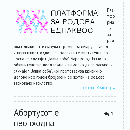
Пла
тфо
рма
та
за
род
ова еднаквост изразува огромно разочарување од
игнорантниот однос на надлежните институции во
врска со случајот „Јавна соба“. Бараме од Јавното
обвинителство неодложно и темелно да го расчисти
случајот „Јавна соба“, кој претставува кривично
делово кое голем број жени се жртви на родово
засновано насилство.
Continue Reading
→
Абортусот е
0
неопходна