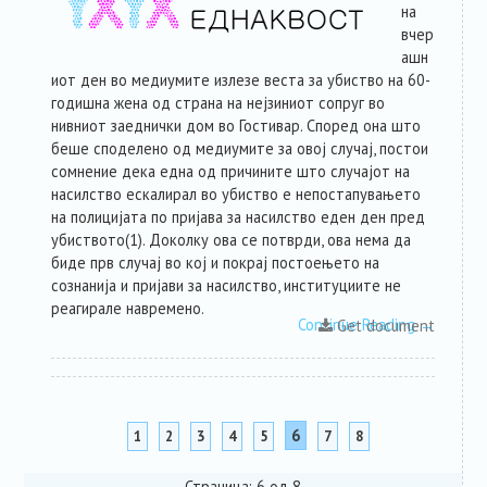
на
вчер
ашн
иот ден во медиумите излезе веста за убиство на 60-
годишна жена од страна на нејзиниот сопруг во
нивниот заеднички дом во Гостивар. Според она што
беше споделено од медиумите за овој случај, постои
сомнение дека една од причините што случајот на
насилство ескалирал во убиство е непостапувањето
на полицијата по пријава за насилство еден ден пред
убиството(1). Доколку ова се потврди, ова нема да
биде прв случај во кој и покрај постоењето на
сознанија и пријави за насилство, институциите не
реагирале навремено.
Continue Reading
→
Get document
6
1
2
3
4
5
7
8
Страница: 6 од 8