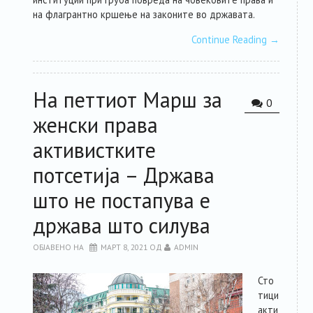
на флагрантно кршење на законите во државата.
Continue Reading
→
На петтиот Марш за
0
женски права
активистките
потсетија – Држава
што не постапува е
држава што силува
ОБЈАВЕНО НА
МАРТ 8, 2021
ОД
ADMIN
Сто
тици
акти