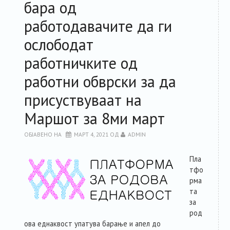
бара од
работодавачите да ги
ослободат
работничките од
работни обврски за да
присуствуваат на
Маршот за 8ми март
ОБЈАВЕНО НА
МАРТ 4, 2021
ОД
ADMIN
Пла
тфо
рма
та
за
род
ова еднаквост упатува барање и апел до