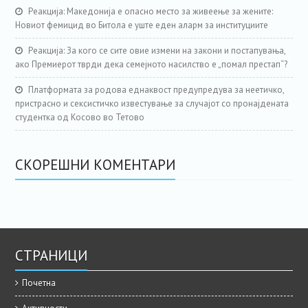
Реакција: Македонија е опасно место за живеење за жените:
Новиот фемицид во Битола е уште еден аларм за институциите
Реакција: За кого се сите овие измени на закони и постапувања,
ако Премиерот тврди дека семејното насилство е „помал престап“?
Платформата за родова еднаквост предупредува за неетичко,
пристрасно и сексистичко известување за случајот со пронајдената
студентка од Косово во Тетово
СКОРЕШНИ КОМЕНТАРИ
СТРАНИЦИ
Почетна