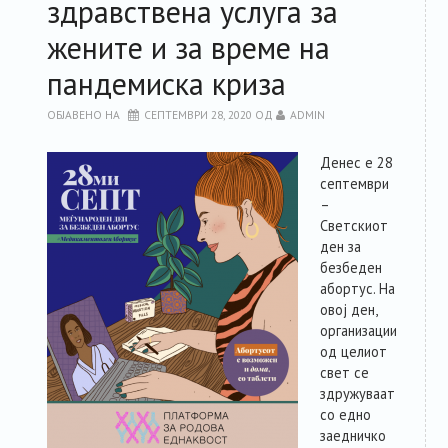
здравствена услуга за
жените и за време на
пандемиска криза
ОБЈАВЕНО НА
СЕПТЕМВРИ 28, 2020
ОД
ADMIN
Денес е 28
септември
–
Светскиот
ден за
безбеден
абортус. На
овој ден,
организации
од целиот
свет се
здружуваат
со едно
заедничко