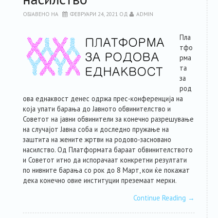
ОБЈАВЕНО НА
ФЕВРУАРИ 24, 2021
ОД
ADMIN
Пла
тфо
рма
та
за
род
ова еднаквост денес одржа прес-конференција на
која упати барања до Јавното обвинителство и
Советот на јавни обвинители за конечно разрешување
на случајот Јавна соба и доследно пружање на
заштита на жените жртви на родово-засновано
насилство. Од Платформата бараат обвинителството
и Советот итно да испорачаат конкретни резултати
по нивните барања со рок до 8 Март, кои ќе покажат
дека конечно овие институции преземаат мерки.
Continue Reading
→