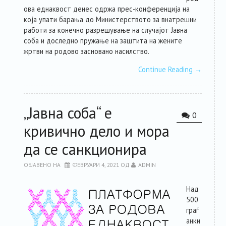
ова еднаквост денес одржа прес-конференција на
која упати барања до Министерството за внатрешни
работи за конечно разрешување на случајот Јавна
соба и доследно пружање на заштита на жените
жртви на родово засновано насилство.
Continue Reading
→
„Јавна соба“ е
0
кривично дело и мора
да се санкционира
ОБЈАВЕНО НА
ФЕВРУАРИ 4, 2021
ОД
ADMIN
Над
500
граѓ
анки