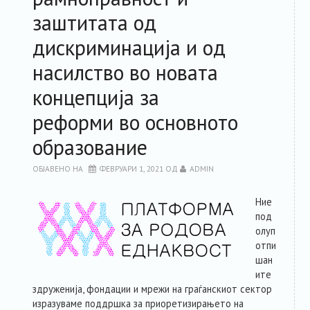
заштитата од
дискриминација и од
насилство во новата
концепција за
реформи во основното
образование
ОБЈАВЕНО НА
ФЕВРУАРИ 1, 2021
ОД
ADMIN
Ние
под
олуп
отпи
шан
ите
здруженија, фондации и мрежи на граѓанскиот сектор
изразуваме поддршка за приоретизирањето на