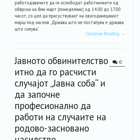
работодавачите да ги ослободат работничките од
обврски на 8ми март (понеделник) од 14.00 до 17.00
часот, со цел да присуствуваат на овогодинешниот
марш под наслов „Држава што не постапува е држава
што силува“.
Continue Reading
→
Јавното обвинителство
0
итно да го расчисти
случајот „Јавна соба“ и
да започне
професионално да
работи на случаите на
родово-засновано
насилство