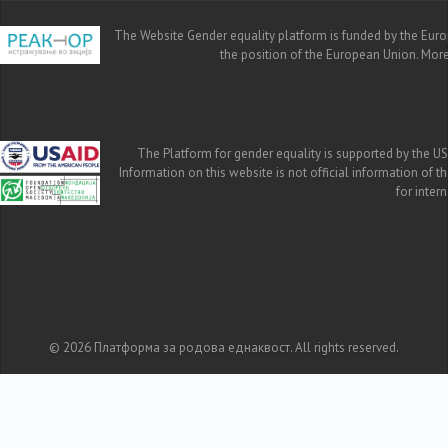
The Website Gender equality platform is funded by the Europe
the position of the European Union. Mor
The Platform for gender equality is supported by the US
Information on this website is not official information of 
for inte
© 2026 Платформа за родова еднаквост. All rights reserved.