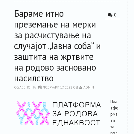
Бараме итно
0
преземање на мерки
за расчистување на
случајот „Јавна соба“ и
заштита на жртвите
на родово засновано
насилство
ОБЈАВЕНО НА
ФЕВРУАРИ 17, 2021
ОД
ADMIN
Пла
тфо
рма
та
за
род