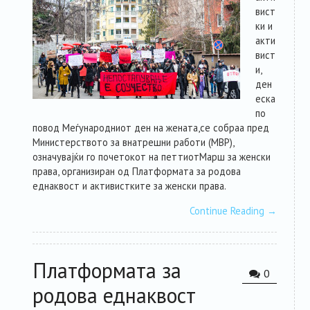
вист
ки и
акти
вист
и,
ден
еска
по
повод Меѓународниот ден на жената,се собраа пред
Министерството за внатрешни работи (МВР),
означувајќи го почетокот на петтиотМарш за женски
права, организиран од Платформата за родова
еднаквост и активистките за женски права.
Continue Reading
→
Платформата за
0
родова еднаквост