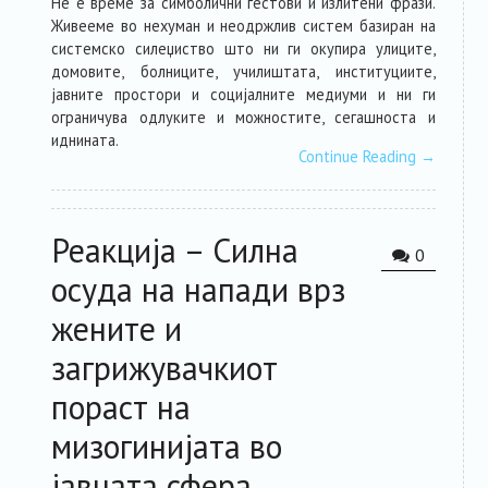
Не е време за симболични гестови и излитени фрази.
Живееме во нехуман и неодржлив систем базиран на
системско силеџиство што ни ги окупира улиците,
домовите, болниците, училиштата, институциите,
јавните простори и социјалните медиуми и ни ги
ограничува одлуките и можностите, сегашноста и
иднината.
Continue Reading
→
Реакција – Силна
0
осуда на напади врз
жените и
загрижувачкиот
пораст на
мизогинијата во
јавната сфера