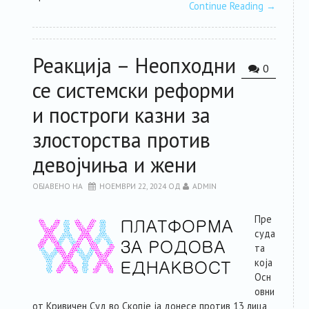
Continue Reading
→
Реакција – Неопходни
0
се системски реформи
и построги казни за
злосторства против
девојчиња и жени
ОБЈАВЕНО НА
НОЕМВРИ 22, 2024
ОД
ADMIN
Пре
суда
та
која
Осн
овни
от Кривичен Суд во Скопје ја донесе против 13 лица