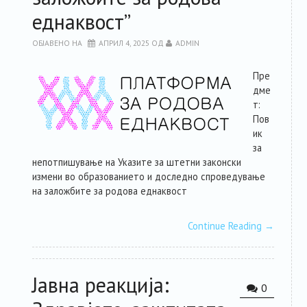
еднаквост”
ОБЈАВЕНО НА
АПРИЛ 4, 2025
ОД
ADMIN
Пре
дме
т:
Пов
ик
за
непотпишување на Указите за штетни законски
измени во образованието и доследно спроведување
на заложбите за родова еднаквост
Continue Reading
→
Јавна реакција:
0