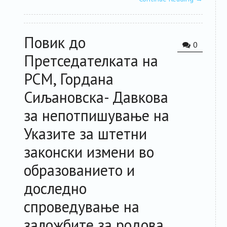
Повик до
0
Претседателката на
РСМ, Гордана
Сиљановска- Давкова
за непотпишување на
Указите за штетни
законски измени во
образованието и
доследно
спроведување на
заложбите за родова