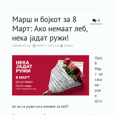
Марш и бојкот за 8
0
Март: Ако немаат леб,
нека јадат ружи!
ОБЈАВЕНО НА
МАРТ 3, 2025
ОД
ADMIN
Овој
8
Мар
т не
сака
ме
руж
и.
Што
ќе ни се ружи кога немаме за леб?