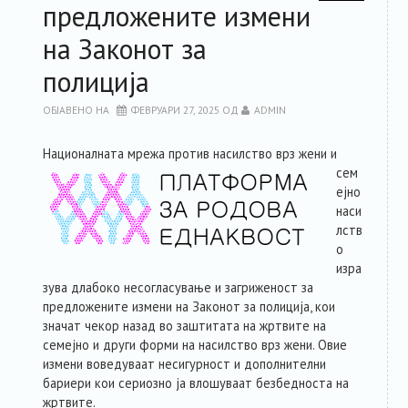
предложените измени
на Законот за
полиција
ОБЈАВЕНО НА
ФЕВРУАРИ 27, 2025
ОД
ADMIN
Националната мреж
а против насилство врз жени и
сем
ејно
наси
лств
о
изра
зува длабоко несогласување и загриженост за
предложените измени на Законот за полиција, кои
значат чекор назад во заштитата на жртвите на
семејно и други форми на насилство врз жени. Овие
измени воведуваат несигурност и дополнителни
бариери кои сериозно ја влошуваат безбедноста на
жртвите.