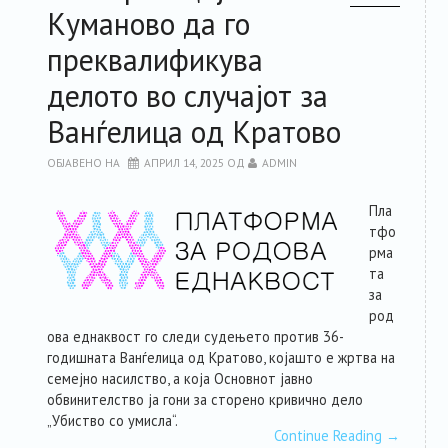
Куманово да го
РЕСУРСИ
преквалификува
делото во случајот за
ЗА ЧЛЕНКИТЕ
Ванѓелица од Кратово
ФОРУМ
ОБЈАВЕНО НА
АПРИЛ 14, 2025
ОД
ADMIN
ЗА ПЛАТФОРМАТА
Пла
тфо
рма
КОНТАКТ
та
за
род
ова еднаквост го следи судењето против 36-
годишната Ванѓелица од Кратово, којашто е жртва на
семејно насилство, а која Основнот јавно
обвинителство ја гони за сторено кривично дело
„Убиство со умисла“.
Continue Reading
→