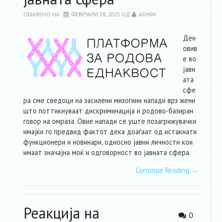
ОБЈАВЕНО НА
ФЕВРУАРИ 28, 2025
ОД
ADMIN
Ден
овив
е во
јавн
ата
сфе
ра сме сведоци на засилени мизогини напади врз жени
што поттикнуваат дискриминација и родово-базиран
говор на омраза. Овие напади се уште позагрижувачки
имајќи го предвид фактот дека доаѓаат од истакнати
функционери и новинари, односно јавни личности кои
имаат значајна моќ и одговорност во јавната сфера.
Continue Reading
→
Реакција на
0