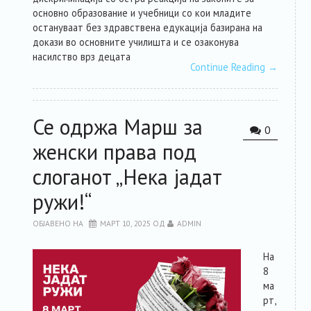
основно образование и учебници со кои младите
остануваат без здравствена едукација базирана на
докази во основните училишта и се озаконува
насилство врз децата
Continue Reading
→
Се одржа Марш за
0
женски права под
слоганот „Нека јадат
ружи!“
ОБЈАВЕНО НА
МАРТ 10, 2025
ОД
ADMIN
На
8
ма
рт,