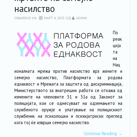
насилство
ОБЈАВЕНО НА
МАРТ 4, 2025
ОД
ADMIN
По
реак
ција
та
на
Нац
ионалната мрежа против насилство врз жените и
семејно насилство, Платформата за родова
еднаквост и Мрежата за заштита од дискриминација,
Министерството за внатрешни работи се откажа од
измените на членовите 31 и 31а од Законот за
полицијата, кои се однесуваат на одземањето на
службеното оружје и упатување на полицискиот
службеник на психолошки и психијатриски преглед
кога тој ќе изврши семејно насилство.
Continue Reading
→