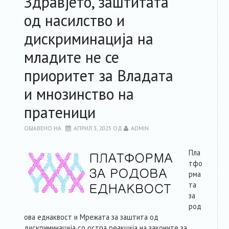
Здравјето, заштитата
од насилство и
дискриминација на
младите не се
приоритет за Владата
и мнозинство на
пратеници
ОБЈАВЕНО НА
АПРИЛ 3, 2025
ОД
ADMIN
Пла
тфо
рма
та
за
род
ова еднаквост и Мрежата за заштита од
дискриминација со остра реакција на законите за