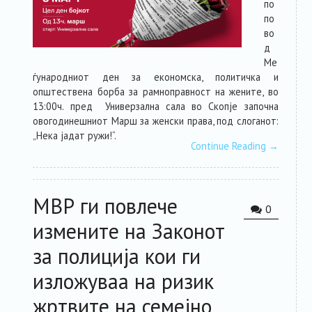
по
по
во
д
Ме
ѓународниот ден за економска, политичка и
општествена борба за
рамноправност на жените, во
1
3
:00ч.
пред Универзална сала
во Скопје
започна
овогодинешниот
Марш за женски права, под слоганот:
„
Нека јадат ружи
!
“.
Continue Reading
→
МВР ги повлече
0
измените на Законот
за полиција кои ги
изложуваа на ризик
жртвите на семејно