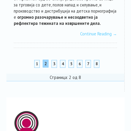
за трговија со дете, полов напад и силување, и
производство и дистрибуција на детска порнографија
е
огромно разочарување и несоодветно ја
рефлектира тежината на извршените дела.
Continue Reading
→
2
1
3
4
5
6
7
8
Страница: 2 од 8