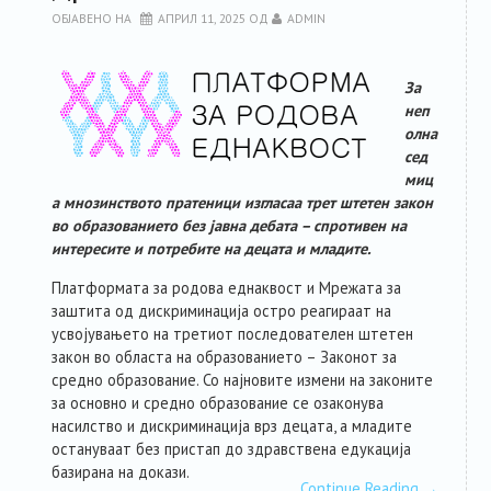
ОБЈАВЕНО НА
АПРИЛ 11, 2025
ОД
ADMIN
За
неп
олна
сед
миц
а мнозинството пратеници изгласаа трет штетен закон
во образованието без јавна дебата – спротивен на
интересите и потребите на децата и младите.
Платформата за родова еднаквост и Мрежата за
заштита од дискриминација остро реагираат на
усвојувањето на третиот последователен штетен
закон во областа на образованието – Законот за
средно образование. Со најновите измени на законите
за основно и средно образование се озаконува
насилство и дискриминација врз децата, а младите
остануваат без пристап до здравствена едукација
базирана на докази.
Continue Reading
→