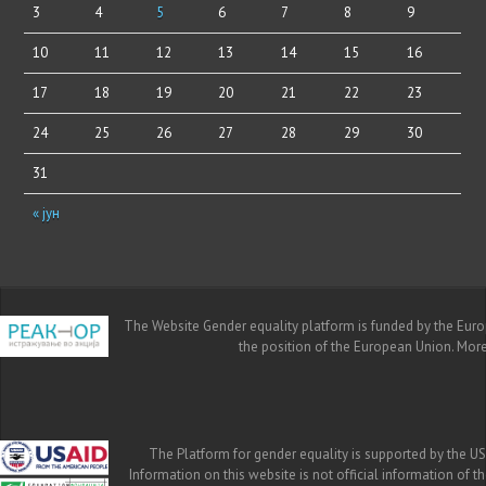
3
4
5
6
7
8
9
10
11
12
13
14
15
16
17
18
19
20
21
22
23
24
25
26
27
28
29
30
31
« јун
The Website Gender equality platform is funded by the Europe
the position of the European Union. Mor
The Platform for gender equality is supported by the US
Information on this website is not official information of 