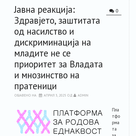
Јавна реакција:
РЕСУРСИ
0
Здравјето, заштитата
ЗА ЧЛЕНКИТЕ
од насилство и
дискриминација на
ФОРУМ
младите не се
ЗА ПЛАТФОРМАТА
приоритет за Владата
и мнозинство на
КОНТАКТ
пратеници
ОБЈАВЕНО НА
АПРИЛ 3, 2025
ОД
ADMIN
Пла
тфо
рма
та
за