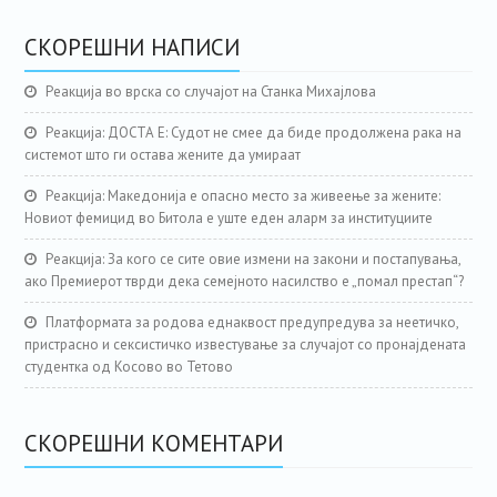
СКОРЕШНИ НАПИСИ
Реакција во врска со случајот на Станка Михајлова
Реакција: ДОСТА Е: Судот не смее да биде продолжена рака на
системот што ги остава жените да умираат
Реакција: Македонија е опасно место за живеење за жените:
Новиот фемицид во Битола е уште еден аларм за институциите
Реакција: За кого се сите овие измени на закони и постапувања,
ако Премиерот тврди дека семејното насилство е „помал престап“?
Платформата за родова еднаквост предупредува за неетичко,
пристрасно и сексистичко известување за случајот со пронајдената
студентка од Косово во Тетово
СКОРЕШНИ КОМЕНТАРИ