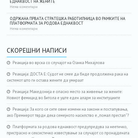
ЕДНАКВОСТ НА ЖЕНИТЕ
Нема коментари
ОДРЖАНА ПРВАТА СТРАТЕШКА РАБОТИЛНИЦА ВО РАМКИТЕ НА
ПЛАТФОРМАТА ЗА РОДОВА ЕДНАКВОСТ
Нема коментари
СКОРЕШНИ НАПИСИ
Реакција во врска со случајот на Станка Михајлова
Реакција: ДОСТА Е: Судот не смее да биде продолжена рака на
системот што ги остава жените да умираат
Реакција: Македонија е опасно место за живеење за жените:
Новиот фемицид во Битола е уште еден аларм за институциите
Реакција: За кого се сите овие измени на закони и постапувања,
ако Премиерот тврди дека семејното насилство е „помал престап“?
Платформата за родова еднаквост предупредува за неетичко,
пристрасно и сексистичко известување за случајот со пронајдената