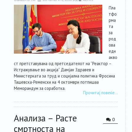
Пла
тфо
рма
та
за
род
ова
едн
акво
ст претставувана од претседателот на “Реактор –
Истражување во акција” Дамјан Здравев и
Министерката за труд и социјална политика Фросина
Ташевска-Ременски на 4 октомври потпишаа
Меморандум за соработка.
Прочитај повеќе…
Анализа – Расте
0
смртноста на