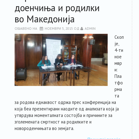
доенчиња и родилки
во Македонија
ОБЈАВЕНО НА
НОЕМВРИ 5, 2015
ОД
ADMIN
Скоп
је,
4-ти
ное
мвр
и:
Пла
тфо
рма
та
за родова еднаквост одржа прес конференција на
која беа презентирани наодите од анализата која ја
утврдува моменталната состојба и причините за
зголемената смртност на родилките и
новороденчињата во земјата.