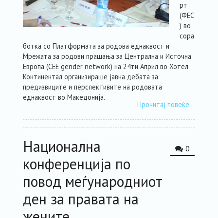
рт
(ФЕС
) во
сора
ботка со Платформата за родова еднаквост и
Мрежата за родови прашања за Централна и Источна
Европа (CEE gender network) на 24ти Април во Хотел
Континентал организираше јавна дебата за
предизвиците и перспективите на родовата
еднаквост во Македонија.
Прочитај повеќе…
Национална
0
конференција по
повод меѓународниот
ден за правата на
жените