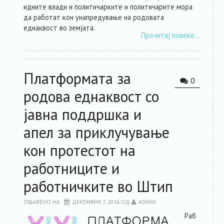
идните влади и политичарките и политичарите мора
да работат кон унапредување на родовата
еднаквост во земјата.
Прочитај повеќе…
Платформата за
0
родова еднаквост со
јавна поддршка и
апел за приклучување
кон протестот на
работниците и
работничките во Штип
ОБЈАВЕНО НА
ДЕКЕМВРИ 7, 2016
ОД
ADMIN
Раб