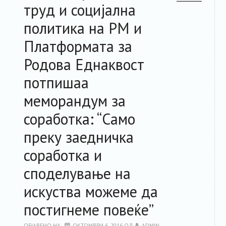
труд и социјална
политика на РМ и
Платформата за
Родова Еднаквост
потпишаа
меморандум за
соработка: “Само
преку заедничка
соработка и
споделување на
искуства можеме да
постигнеме повеќе”
ОБЈАВЕНО НА
ОКТОМВРИ 6, 2016
ОД
ADMIN