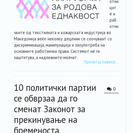
отни
цит
е и
раб
отни
чките од текстилната и кожарската индустрија во
Македонија веќе неколку децении се соочуваат со
дискриминација, манипулација и злоупотреба на
основните работнички права. Системот не ги
заштитува, а надлежните молчат.
Прочитај повеќе…
10 политички партии
0
се обврзаа да го
сменат Законот за
прекинување на
бременоста