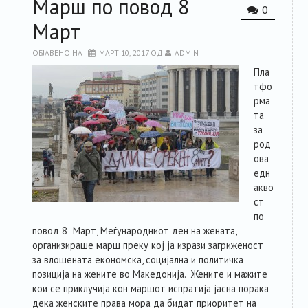
Марш по повод 8
0
Март
ОБЈАВЕНО НА
МАРТ 10, 2017
ОД
ADMIN
Пла
тфо
рма
та
за
род
ова
едн
акво
ст
по
повод 8 Март, Меѓународниот ден на жената,
организираше марш преку кој ја изрази загриженост
за влошената економска, социјална и политичка
позиција на жените во Македонија. Жените и мажите
кои се приклучија кон маршот испратија јасна порака
дека женските права мора да бидат приоритет на