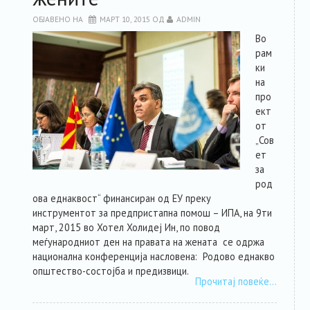
ОБЈАВЕНО НА
МАРТ 10, 2015
ОД
ADMIN
Во
рам
ки
на
про
ект
от
„Сов
ет
за
род
ова еднаквост“ финансиран од ЕУ преку
инструментот за предпристапна помош – ИПА, на 9ти
март, 2015 во Хотел Холидеј Ин, по повод
меѓународниот ден на правата на жената се одржа
национална конференција насловена: Родово еднакво
општество-состојба и предизвици.
Прочитај повеќе…