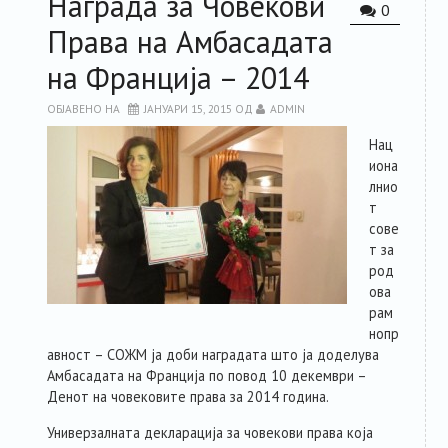
Награда за Човекови
0
Права на Амбасадата
на Франција – 2014
ОБЈАВЕНО НА
ЈАНУАРИ 15, 2015
ОД
ADMIN
Нац
иона
лнио
т
сове
т за
род
ова
рам
нопр
авност – СОЖМ ја доби наградата што ја доделува
Амбасадата на Франција по повод 10 декември –
Денот на човековите права за 2014 година.
Универзалната декларација за човекови права која