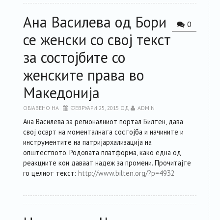
Ана Василева од Бори
0
се женски со свој текст
за состојбите со
женските права во
Македонија
ОБЈАВЕНО НА
ФЕВРУАРИ 25, 2015
ОД
ADMIN
Ана Василева за регионалниот портал Билтен, дава
свој осврт на моменталната состојба и начините и
инструментите на патријархализација на
општеството. Родовата платформа, како една од
реакциите кои даваат надеж за промени. Прочитајте
го целиот текст:
http://www.bilten.org/?p=4932