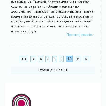
потекнува од Франција, укажува дека сите човечки
суштества се раѓаат слободни и еднакви по
достоинство и права. Во таа смисла, женските права и
родовата еднаквост се едни од основнитепостулати
во едно демократко општество каде се почитуваат
човековите права и сите жители ги уживаат истите
права и слободи.
Прочитај повеќе…
10
◄◄
◄
6
7
8
9
11
►
Страница: 10 од 11