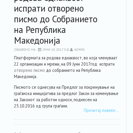
испрати отворено
РЕСУРСИ
писмо до Собранието
ЗА ЧЛЕНКИТЕ
на Република
Македонија
ФОРУМ
ОБЈАВЕНО НА
ЈУНИ 19, 2017
ОД
ADMIN
Платформата за родова еднаквост, во која членуваат
ЗА ПЛАТФОРМАТА
22 организации и мрежи, на 09 Јуни 2017год испрати
отворено писмо
до собранието на Република
КОНТАКТ
Македонија.
Писмото се однесува на Предлог за покренување на
граѓанска иницијатива за предлог Закон за изменување
на Законот за работни односи, поднесен на
25.10.2016 од група граѓани.
Прочитај повеќе…