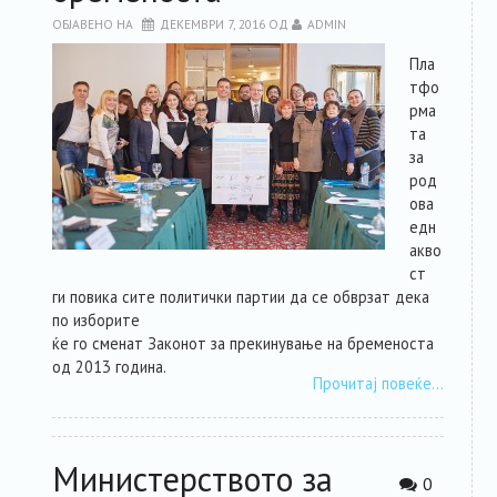
ОБЈАВЕНО НА
ДЕКЕМВРИ 7, 2016
ОД
ADMIN
Пла
тфо
рма
та
за
род
ова
едн
акво
ст
ги повика сите политички партии да се обврзат дека
по изборите
ќе го сменат Законот за прекинување на бременоста
од 2013 година.
Прочитај повеќе…
Министерството за
0