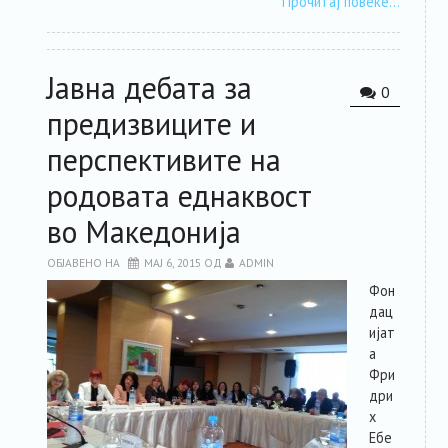
Прочитај повеќе…
Јавна дебата за
0
предизвиците и
перспективите на
родовата еднаквост
во Македонија
ОБЈАВЕНО НА
МАЈ 6, 2015
ОД
ADMIN
Фон
дац
ијат
а
Фри
дри
х
Ебе