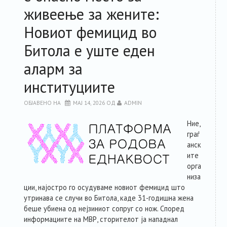
живеење за жените:
РЕСУРСИ
Новиот фемицид во
ЗА ЧЛЕНКИТЕ
Битола е уште еден
аларм за
ФОРУМ
институциите
ЗА ПЛАТФОРМАТА
ОБЈАВЕНО НА
МАЈ 14, 2026
ОД
ADMIN
Ние,
КОНТАКТ
граѓ
анск
ите
орга
низа
ции, најостро го осудуваме новиот фемицид што
утринава се случи во Битола, каде 31-годишна жена
беше убиена од нејзиниот сопруг со нож. Според
информациите на МВР, сторителот ја нападнал