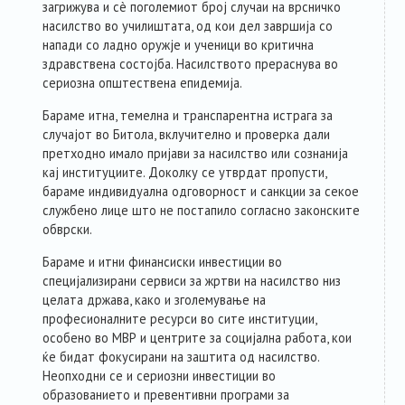
загрижува и сè поголемиот број случаи на врсничко
насилство во училиштата, од кои дел завршија со
напади со ладно оружје и ученици во критична
здравствена состојба. Насилството прераснува во
сериозна општествена епидемија.
Бараме итна, темелна и транспарентна истрага за
случајот во Битола, вклучително и проверка дали
претходно имало пријави за насилство или сознанија
кај институциите. Доколку се утврдат пропусти,
бараме индивидуална одговорност и санкции за секое
службено лице што не постапило согласно законските
обврски.
Бараме и итни финансиски инвестиции во
специјализирани сервиси за жртви на насилство низ
целата држава, како и зголемување на
професионалните ресурси во сите институции,
особено во МВР и центрите за социјална работа, кои
ќе бидат фокусирани на заштита од насилство.
Неопходни се и сериозни инвестиции во
образованието и превентивни програми за