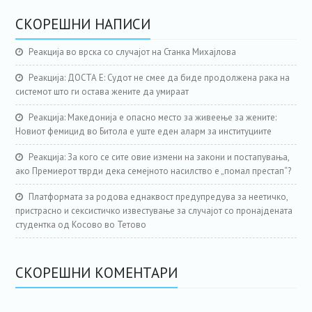
СКОРЕШНИ НАПИСИ
Реакција во врска со случајот на Станка Михајлова
Реакција: ДОСТА Е: Судот не смее да биде продолжена рака на
системот што ги остава жените да умираат
Реакција: Македонија е опасно место за живеење за жените:
Новиот фемицид во Битола е уште еден аларм за институциите
Реакција: За кого се сите овие измени на закони и постапувања,
ако Премиерот тврди дека семејното насилство е „помал престап“?
Платформата за родова еднаквост предупредува за неетичко,
пристрасно и сексистичко известување за случајот со пронајдената
студентка од Косово во Тетово
СКОРЕШНИ КОМЕНТАРИ