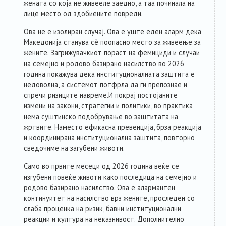
жената со која не живееле заедно, а таа починала на
лице место од здобиените повреди.
Ова не е изолиран случај. Ова е уште еден аларм дека
Македонија станува сè поопасно место за живеење за
жените. Загрижувачкиот пораст на фемициди и случаи
на семејно и родово базирано насилство во 2026
година покажува дека институционалната заштита е
недоволна, а системот потфрла да ги препознае и
спречи ризиците навреме.И покрај постојаните
измени на закони, стратегии и политики, во практика
нема суштинско подобрување во заштитата на
жртвите. Наместо ефикасна превенција, брза реакција
и координирана институционална заштита, повторно
сведочиме на загубени животи.
Само во првите месеци од 2026 година веќе се
изгубени повеќе животи како последица на семејно и
родово базирано насилство. Ова е алармантен
континуитет на насилство врз жените, проследен со
слаба проценка на ризик, бавни институционални
реакции и култура на неказнивост. Дополнително