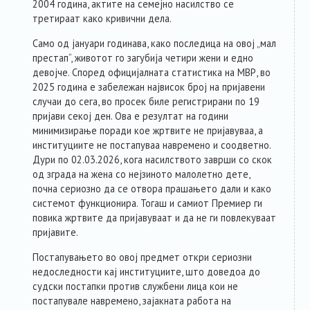
2004 година, актите на семејно насилство се
третираат како кривични дела.
Само од јануари годинава, како последица на овој „мал
престап“, животот го загубија четири жени и едно
девојче. Според официјалната статистика на МВР, во
2025 година е забележан највисок број на пријавени
случаи до сега, во просек биле регистрирани по 19
пријави секој ден. Ова е резултат на години
минимизирање поради кое жртвите не пријавуваа, а
институциите не постапуваа навремено и соодветно.
Дури по 02.03.2026, кога насилството заврши со скок
од зграда на жена со нејзиното малолетно дете,
почна сериозно да се отвора прашањето дали и како
системот функционира. Тогаш и самиот Премиер ги
повика жртвите да пријавуваат и да не ги повлекуваат
пријавите.
Постапувањето во овој предмет откри сериозни
недоследности кај институциите, што доведоа до
судски постапки против службени лица кои не
постапувале навремено, зајакната работа на