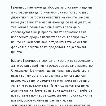
Премиерот не може да зборува за опстанок и иднина,
а истовремено да го минимизира насилството што
директно ги загрозува животите на жените. Закони
може да се носат и мерки може да се најавуваат, но
тие немаат тежина ако оние што треба да ги
спроведуваат не ја препознаваат сериозноста на
проблемот. Додека насилството се третира како
нешто со намалена важност, заштитата ќе остане
формална, а жртвите ќе продолжат да ја плаќаат
цената.
Бараме Премиерот сериозно, гласно и недвосмислено
да го осуди секој чин на родово засновано насилство.
Очекуваме Премиерот да внимава при секоја своја
изјава во јавноста, и без разлика дали свесно или
несвесно, да не го сведува на мал престап тоа што
жртвите го преживуваат. Изјави од ваков вид не му
доликуваат на Премиер на една држава кој треба да
претставува пример за однесување и грижа кон сите
граѓани, особено оние најранливите, а не
дополнително да ги виктимизира и да им наштетува