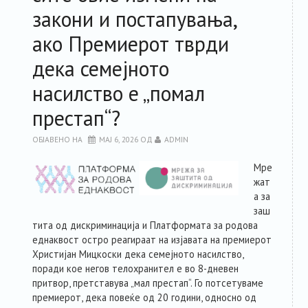
закони и постапувања,
РЕСУРСИ
ако Премиерот тврди
ЗА ЧЛЕНКИТЕ
дека семејното
насилство е „помал
ФОРУМ
престап“?
ЗА ПЛАТФОРМАТА
ОБЈАВЕНО НА
МАЈ 6, 2026
ОД
ADMIN
Мре
КОНТАКТ
жат
а за
заш
тита од дискриминација и Платформата за родова
еднаквост остро реагираат на изјавата на премиерот
Христијан Мицкоски дека семејното насилство,
поради кое негов телохранител е во 8-дневен
притвор, претставува „мал престап“. Го потсетуваме
премиерот, дека повеќе од 20 години, односно од