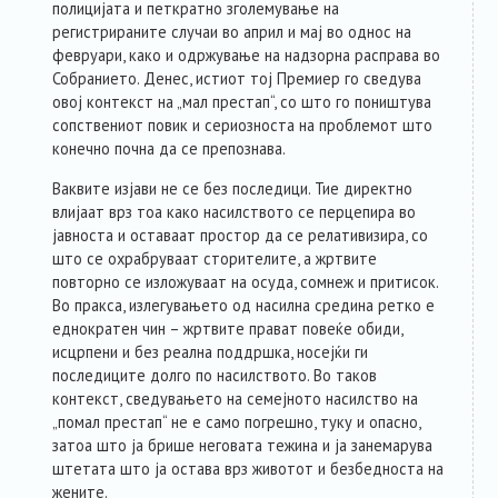
полицијата и петкратно зголемување на
регистрираните случаи во април и мај во однос на
февруари, како и одржување на надзорна расправа во
Собранието. Денес, истиот тој Премиер го сведува
овој контекст на „мал престап“, со што го поништува
сопствениот повик и сериозноста на проблемот што
конечно почна да се препознава.
Ваквите изјави не се без последици. Тие директно
влијаат врз тоа како насилството се перцепира во
јавноста и оставаат простор да се релативизира, со
што се охрабруваат сторителите, а жртвите
повторно се изложуваат на осуда, сомнеж и притисок.
Во пракса, излегувањето од насилна средина ретко е
еднократен чин – жртвите прават повеќе обиди,
исцрпени и без реална поддршка, носејќи ги
последиците долго по насилството. Во таков
контекст, сведувањето на семејното насилство на
„помал престап“ не е само погрешно, туку и опасно,
затоа што ја брише неговата тежина и ја занемарува
штетата што ја остава врз животот и безбедноста на
жените.