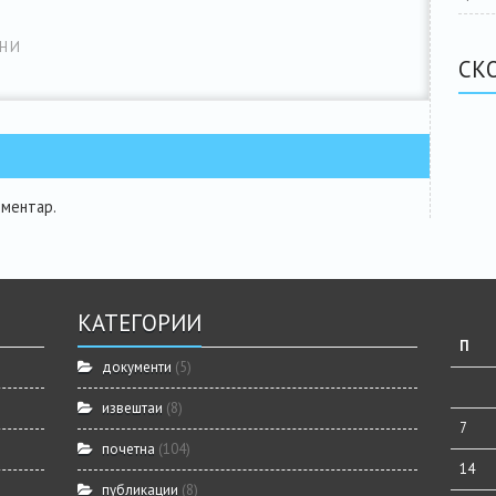
НИ
СК
оментар.
КАТЕГОРИИ
П
документи
(5)
извештаи
(8)
7
почетна
(104)
14
публикации
(8)