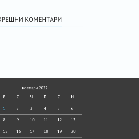
ОРЕШНИ КОМЕНТАРИ
ноември 2022
В
С
Ч
П
С
Н
1
2
3
4
5
6
8
9
10
11
12
13
15
16
17
18
19
20