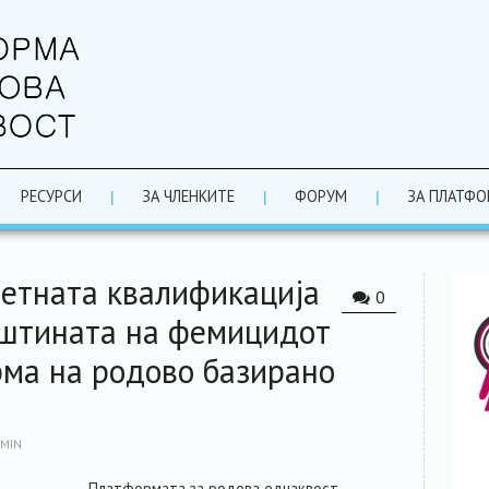
РЕСУРСИ
ЗА ЧЛЕНКИТЕ
ФОРУМ
ЗА ПЛАТФО
ветната квалификација
0
суштината на фемицидот
рма на родово базирано
MIN
Платформата за родова еднаквост