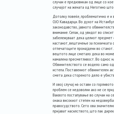
случаи е предизвикан од лице со кое
случајот на жената од Неготино што 
Дотолку повеќе, проблематично е и 
ОЈО Кавадарци. Во духот на Истанбул
законодавство, јавното обвинителст
внимание. Сепак, од увидот во спи
забележуваат дека целиот предмет 
настанот, вештачење за психичката 
отпечатоците пронајдени во станот.
вештото лице сметало дека во моме
намалена пресметливост. Во однос на
Обвинителството се водело само од 
истепа. Поставениот обвинителен ак
смета дека стореното дело е убиств
И овој случај нѐ остави со горливот
проблем се недоволни ако не се при
Ваквото постапување во случаи на с
онака високиот степен на недоверба
правосудството. Сето ова значителн
пријават насилството, што пак дирек