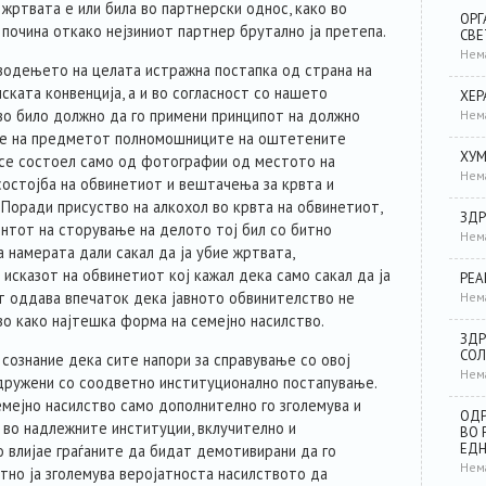
 жртвата е или била во партнерски однос, како во
ОРГ
почина откако нејзиниот партнер брутално ја претепа.
СВЕ
Нем
водењето на целата истражна постапка од страна на
ската конвенција, а и во согласност со нашето
ХЕР
во било должно да го примени принципот на должно
Нем
сите на предметот полномошниците на оштетените
ХУМ
се состоел само од фотографии од местото на
Нем
состојба на обвинетиот и вештачења за крвта и
 Поради присуство на алкохол во крвта на обвинетиот,
ЗДР
нтот на сторување на делото тој бил со битно
Нем
 намерата дали сакал да ја убие жртвата,
исказот на обвинетиот кој кажал дека само сакал да ја
РЕА
т оддава впечаток дека јавното обвинителство не
Нем
о како најтешка форма на семејно насилство.
ЗДР
СОЛ
о сознание дека сите напори за справување со овој
Нем
дружени со соодветно институционално постапување.
емејно насилство само дополнително го зголемува и
ОДР
 во надлежните институции, вклучително и
ВО 
ЕД
о влијае граѓаните да бидат демотивирани да го
Нем
тно ја зголемува веројатноста насилството да