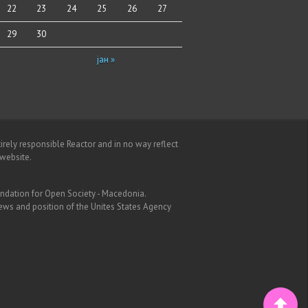
22
23
24
25
26
27
29
30
јан »
irely responsible Reactor and in no way reflect
website.
undation for Open Society - Macedonia.
iews and position of the Unites States Agency