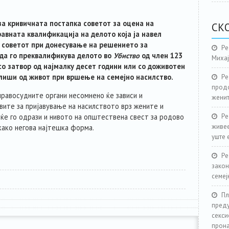
 за кривичната постапка советот за оцена на
СК
равната квалификација на делото која ја навел
е советот при донесување на решението за
Ре
да го преквалификува делото во
Убиство
од член 123
Миха
а со затвор од најмалку десет години или со доживотен
е лиши од живот при вршење на семејно насилство.
Ре
продо
равосудните органи несомнено ќе зависи и
женит
ите за пријавување на насилството врз жените и
 ќе го одрази и нивото на општествена свест за родово
Ре
живее
ако негова најтешка форма.
уште 
Ре
закон
семеј
Пл
преду
секси
прона