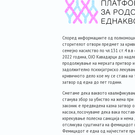
Според информациите од полномошн
сторителот отвори предмет за кри
семејно насилство по чл.131 ст.4 в.в
2022 година, ОЈО Кавадарци до надл
продолжување на мерката притвор и
задолжително психијатриско лекувањ
кривичното дело кое му се става на 
затвор од една до пет години.
Сметаме дека ваквото квалификувањ
станува збор за убиство на жена при
законик е предвидена казна затвор о
насока, посочуваме дека вака поста
изрекување полесна санкција и нема 
отсликува суштината на фемицидот к
Фемицидот е една од најчестите прич