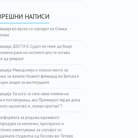
ОРЕШНИ НАПИСИ
акција во врска со случајот на Станка
јлова
акција: ДОСТА Е: Судот не смее да биде
лжена рака на системот што ги остава
е да умираат
акција: Македонија е опасно место за
ње за жените: Новиот фемицид во Битола е
еден аларм за институциите
акција: За кого се сите овие измени на
и и постапувања, ако Премиерот тврди дека
ното насилство е „помал престап“?
атформата за родова еднаквост
предува за неетичко, пристрасно и
стичко известување за случајот со
јдената студентка од Косово во Тетово