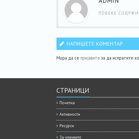
ADMIN
ПОВЕЌЕ СОДРЖИ
НАПИШЕТЕ КОМЕНТАР
Мора да се
пријавите
за да испратите к
СТРАНИЦИ
Почетна
Активности
Ресурси
За членките