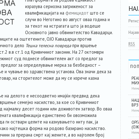
изразува сериозна загриженост за
НАЈ
квалификацијата на
фемицидот
што се
случи во Неготино во август оваа година и
Регис
за текот на истрагата што ја водеше
Основното јавно обвинителство Кавадарци.
Најав
иците на оштетените, ОЈО Кавадарци против
RSS
вичното дело
Тешка телесна повреда
при вршење
 ст.2 в.в ст.1 од Кривичниот законик. На 27 октомври
ежниот суд поднесе обвинителен акт со предлог за
 предлог за определување мерка за безбедност –
ПО
е и чување во здравствена установа. Ова значи дека за
товар, на сторителот може да му се изрече казна
РЕА
МИХ
Нем
е на делото е несоодветно имајќи предвид дека
НАЦ
 вршење семејно насилство, за кое со Кривичниот
ВРЗ
д најмалку десет години или доживотен затвор. Во оваа
Нем
вената квалификација единствено би овозможила
да ги оствари целите на казнувањето ниту пак, ја
ОРГ
(ОЖ
ако најтешка форма на родово базирано насилство.
Нем
ини за прерана смрт кај жените, а во најголем број