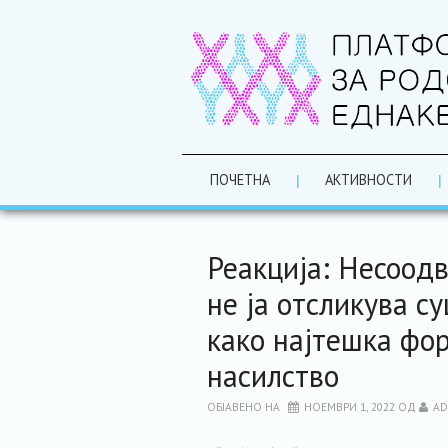
ПОЧЕТНА
АКТИВНОСТИ
Реакција: Несоод
не ја отсликува 
како најтешка фо
насилство
ОБЈАВЕНО НА
НОЕМВРИ 1, 2022
ОД
AD