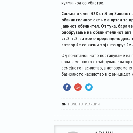
кулминира со убиство.
Согласно член 338 ст.3 од Законот
обвинителниот акт не е врзан за п
јавниот обвинител. Оттука, барам
одобрување на обвинителниот акт 
ст.2. т.2, за кое е предвидено дек
затвор ќе се казни тој што друг ќ
Од понатамошното постапување на п
понатамошното охрабрување на жртв
семејното насилство, а истовремено
базираното насилство и фемицидот к
ПОЧЕТНА
,
РЕАКЦИИ