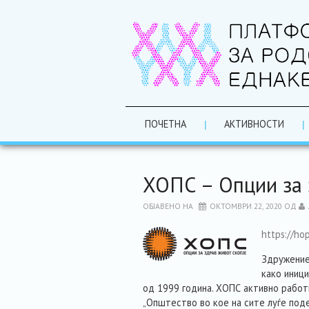
ПОЧЕТНА
АКТИВНОСТИ
ХОПС – Опции за 
ОБЈАВЕНО НА
ОКТОМВРИ 22, 2020
ОД
https://ho
Здружение
како иници
од 1999 година. ХОПС активно работи
„Oпштество во кое на сите луѓе поде