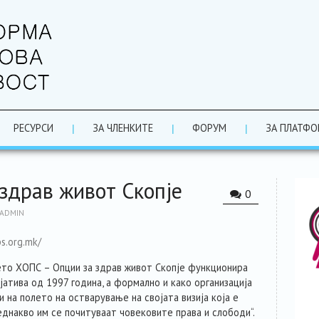
РЕСУРСИ
ЗА ЧЛЕНКИТЕ
ФОРУМ
ЗА ПЛАТФО
здрав живот Скопје
0
ADMIN
ps.org.mk/
то ХОПС – Опции за здрав живот Скопје функционира
јатива од 1997 година, а формално и како организација
 на полето на остварување на својата визија која е
днакво им се почитуваат човековите права и слободи“.