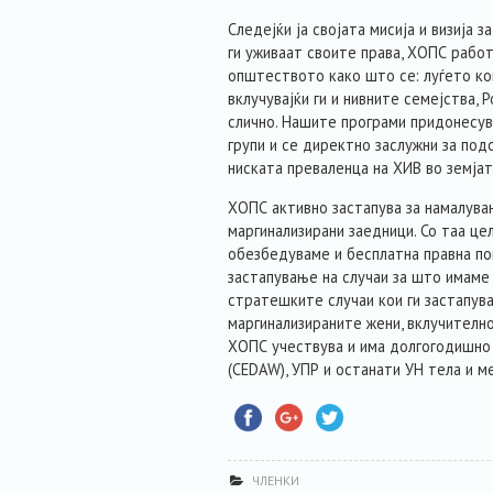
Следејќи ја својата мисија и визија з
ги уживаат своите права, ХОПС работ
општеството како што се: луѓето ко
вклучувајќи ги и нивните семејства, 
слично. Нашите програми придонесув
групи и се директно заслужни за по
ниската преваленца на ХИВ во земјат
ХОПС активно застапува за намалува
маргинализирани заедници. Со таа це
обезбедуваме и бесплатна правна по
застапување на случаи за што имаме
стратешките случаи кои ги застапув
маргинализираните жени, вклучително
ХОПС учествува и има долгогодишно
(CEDAW), УПР и останати УН тела и м
ЧЛЕНКИ