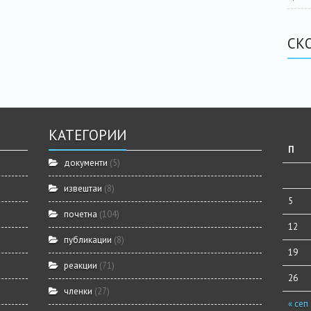
СК
КАТЕГОРИИ
П
документи
(5)
извештаи
(8)
5
почетна
(104)
12
публикации
(8)
19
реакции
(71)
26
членки
(27)
« сеп