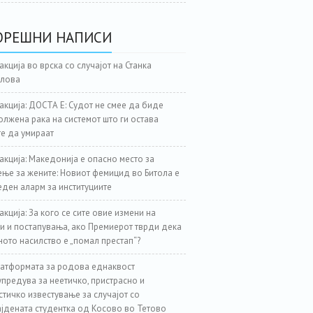
ОРЕШНИ НАПИСИ
акција во врска со случајот на Станка
јлова
акција: ДОСТА Е: Судот не смее да биде
лжена рака на системот што ги остава
е да умираат
акција: Македонија е опасно место за
ње за жените: Новиот фемицид во Битола е
еден аларм за институциите
акција: За кого се сите овие измени на
и и постапувања, ако Премиерот тврди дека
ното насилство е „помал престап“?
атформата за родова еднаквост
предува за неетичко, пристрасно и
стичко известување за случајот со
јдената студентка од Косово во Тетово