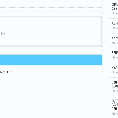
ОРГ
СВЕ
Нем
ХЕР
Нем
НИ
ХУМ
Нем
ЗДР
Нем
РЕА
оментар.
Нем
ЗДР
СОЛ
Нем
ОДР
ВО 
ЕД
Нем