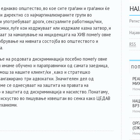
НАЈ
а еднакво општество, во кое сите граѓани и граѓанки ќе
и директно со најмаргинализираните групи во
и употребуваат дроги, сексуалните работници/чки,
Регис
Ромки, луѓе кои издржуваат или издржале казна затвор, и
Најав
аат за намалување на инциденцата на ХИВ помеѓу овие
добрување на нивната состојба во општеството и
RSS
а.
ње на родовата дискриминација посебно помеѓу овие
л имаме обучено и параправнички од самата заедница,
ПО
мош за нашите клиент/ки , како и стратешко
 ангажирано три адвокатки. Значителен дел од
РЕА
МИХ
аме се однесуваат на заштита на правата на
Нем
 и заштита од дискриминација и насилство. Понатаму,
 искуство во пишување извештаи во сенка како ЦЕДАВ
НАЦ
еханизми.
ВРЗ
Нем
ОРГ
(ОЖ
Нем