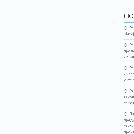
СК
Ре
Миха
Ре
продо
женит
Ре
живее
уште 
Ре
закон
семеј
Пл
преду
секси
прона