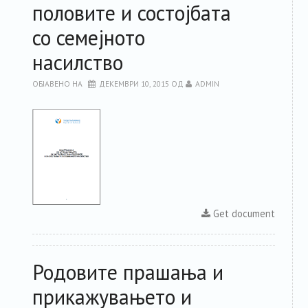
половите и состојбата
со семејното
насилство
ОБЈАВЕНО НА
ДЕКЕМВРИ 10, 2015
ОД
ADMIN
Get document
Родовите прашања и
прикажувањето и