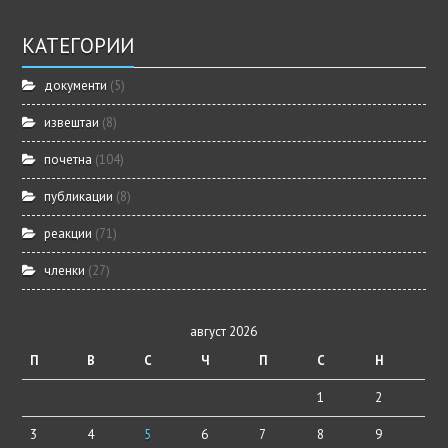
КАТЕГОРИИ
документи
(5)
извештаи
(8)
почетна
(104)
публикации
(8)
реакции
(71)
членки
(27)
август 2026
П
В
С
Ч
П
С
Н
1
2
3
4
5
6
7
8
9