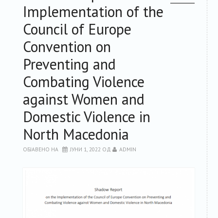
Implementation of the
РЕСУРСИ
Council of Europe
Convention on
ЗА ЧЛЕНКИТЕ
Preventing and
ФОРУМ
Combating Violence
against Women and
ЗА ПЛАТФОРМАТА
Domestic Violence in
КОНТАКТ
North Macedonia
ОБЈАВЕНО НА
ЈУНИ 1, 2022
ОД
ADMIN