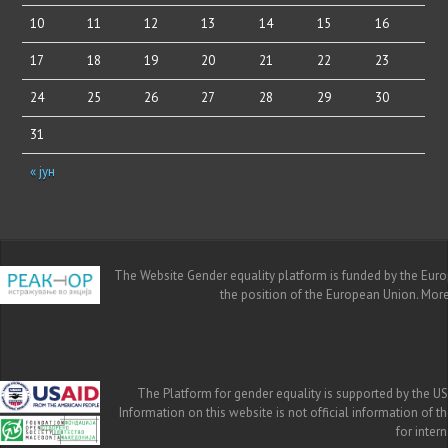
10
11
12
13
14
15
16
17
18
19
20
21
22
23
24
25
26
27
28
29
30
31
« јун
The Website Gender equality platform is funded by the Europe
the position of the European Union. Mor
The Platform for gender equality is supported by the US
Information on this website is not official information of 
for inte