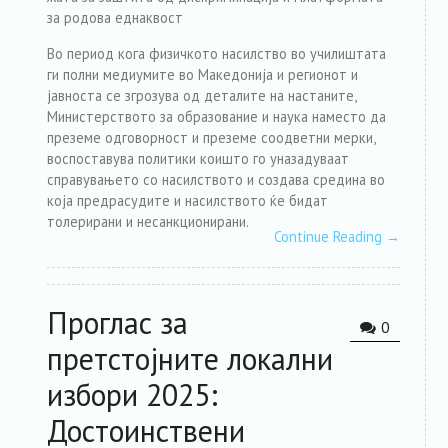
за родова еднаквост
Во период кога физичкото насилство во училиштата
ги полни медиумите во Македонија и регионот и
јавноста се згрозува од деталите на настаните,
Министерството за образование и наука наместо да
преземе одговорност и преземе соодветни мерки,
воспоставува политики коишто го уназадуваат
справувањето со насилството и создава средина во
која предрасудите и насилството ќе бидат
толерирани и несанкционирани.
Continue Reading
→
Проглас за
0
претстојните локални
избори 2025:
Достоинствени