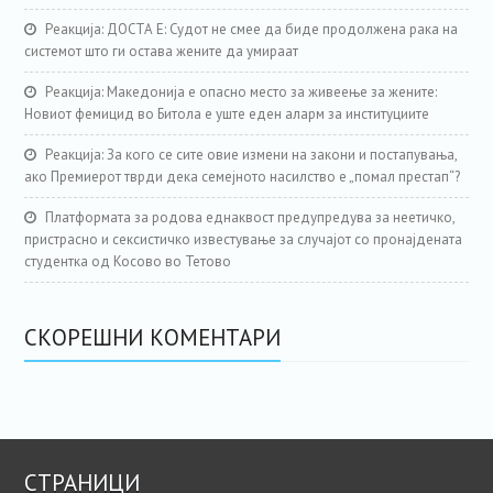
Реакција: ДОСТА Е: Судот не смее да биде продолжена рака на
системот што ги остава жените да умираат
Реакција: Македонија е опасно место за живеење за жените:
Новиот фемицид во Битола е уште еден аларм за институциите
Реакција: За кого се сите овие измени на закони и постапувања,
ако Премиерот тврди дека семејното насилство е „помал престап“?
Платформата за родова еднаквост предупредува за неетичко,
пристрасно и сексистичко известување за случајот со пронајдената
студентка од Косово во Тетово
СКОРЕШНИ КОМЕНТАРИ
СТРАНИЦИ