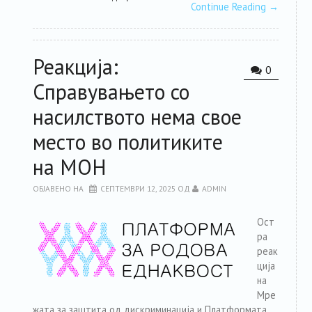
Continue Reading
→
Реакција:
0
Справувањето со
насилството нема свое
место во политиките
на МОН
ОБЈАВЕНО НА
СЕПТЕМВРИ 12, 2025
ОД
ADMIN
Ост
ра
реак
ција
на
Мре
жата за заштита од дискриминација и Платформата