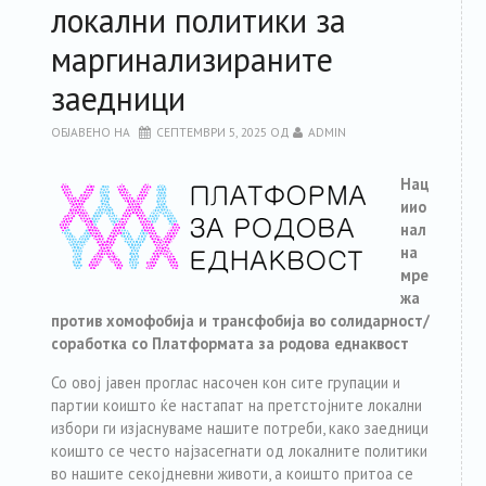
локални политики за
маргинализираните
заедници
ОБЈАВЕНО НА
СЕПТЕМВРИ 5, 2025
ОД
ADMIN
Нац
иио
нал
на
мре
жа
против хомофобија и трансфобија во солидарност/
соработка со Платформата за родова еднаквост
Со овој јавен проглас насочен кон сите групации и
партии коишто ќе настапат на претстојните локални
избори ги изјаснуваме нашите потреби, како заедници
коишто се често најзасегнати од локалните политики
во нашите секојдневни животи, а коишто притоа се