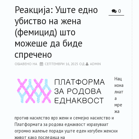
Реакција: Уште едно
РЕСУРСИ
0
убиство на жена
ЗА ЧЛЕНКИТЕ
(фемицид) што
можеше да биде
ФОРУМ
спречено
ЗА ПЛАТФОРМАТА
ОБЈАВЕНО НА
СЕПТЕМВРИ 16, 2025
ОД
ADMIN
Нац
КОНТАКТ
иона
лнат
а
мре
жа
против насилство врз жени и семејно насилство и
Платформата за родова еднаквост изразуваат
огромно жалење поради уште еден изгубен женски
живот како последица на