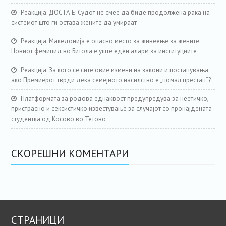
Реакција: ДОСТА Е: Судот не смее да биде продолжена рака на
системот што ги остава жените да умираат
Реакција: Македонија е опасно место за живеење за жените:
Новиот фемицид во Битола е уште еден аларм за институциите
Реакција: За кого се сите овие измени на закони и постапувања,
ако Премиерот тврди дека семејното насилство е „помал престап“?
Платформата за родова еднаквост предупредува за неетичко,
пристрасно и сексистичко известување за случајот со пронајдената
студентка од Косово во Тетово
СКОРЕШНИ КОМЕНТАРИ
СТРАНИЦИ