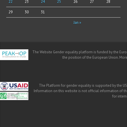
22
23
24
25
26
27
28
29
30
31
Jan »
The Website Gender equality platform is funded by the Europe
the position of the European Union. Mor
The Platform for gender equality is supported by the US
Information on this website is not official information of 
for inte