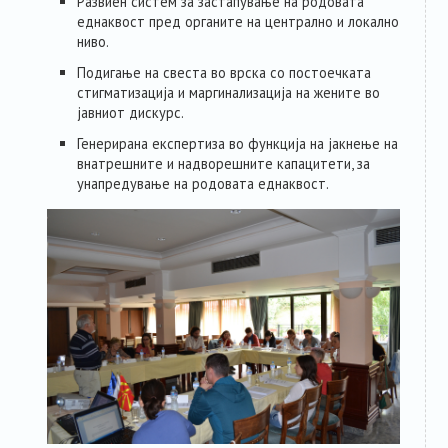
Развиен систем за застапување на родовата
еднаквост пред органите на централно и локално
ниво.
Подигање на свеста во врска со постоечката
стигматизација и маргинализација на жените во
јавниот дискурс.
Генерирана експертиза во функција на јакнење на
внатрешните и надворешните капацитети, за
унапредување на родовата еднаквост.