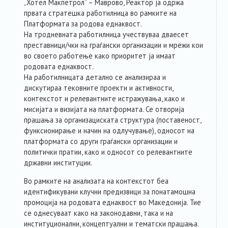
„Хотел Макпетрол“ – Маврово, Реактор ја одржа
првата стратешка работилница во рамките на
Платформата за родова еднаквост.
На тродневната работилница учествуваа дваесет
преставници/чки на граѓански организации и мрежи кои
во своето работење како приоритет ја имаат
родовата еднаквост.
На работилницата детално се анализираа и
дискутираа тековните проекти и активности,
контекстот и релевантните истражувања, како и
мисијата и визијата на платформата. Се отворија
прашања за организациската структура (поставеност,
функсионирање и начин на одлучување), односот на
платформата со други граѓански организации и
политички пратии, како и односот со релевантните
државни институции.
Во рамките на анализата на контекстот беа
идентификувани клучни предизвици за понатамошна
промоција на родовата еднаквост во Македонија. Тие
се однесуваат како на законодавни, така и на
институционални, концептуални и тематски прашања.