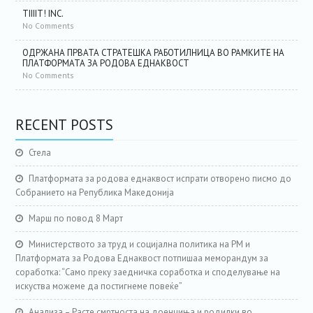
TIIIIT! INC.
No Comments
ОДРЖАНА ПРВАТА СТРАТЕШКА РАБОТИЛНИЦА ВО РАМКИТЕ НА
ПЛАТФОРМАТА ЗА РОДОВА ЕДНАКВОСТ
No Comments
RECENT POSTS
Стела
Платформата за родова еднаквост испрати отворено писмо до
Собранието на Република Македонија
Марш по повод 8 Март
Министерството за труд и социјална политика на РМ и
Платформата за Родова Еднаквост потпишаа меморандум за
соработка: “Само преку заедничка соработка и споделување на
искуства можеме да постигнеме повеќе”
Анализа – Расте смртноста на доенчиња и родилки во