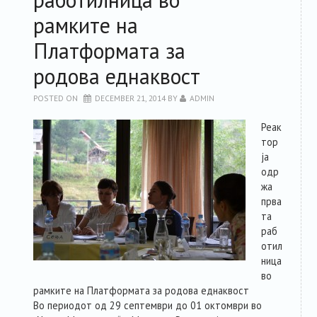
RESOURCES
рамките на
ABOUT MEMBERS
Платформата за
родова еднаквост
FORUM
POSTED ON
DECEMBER 21, 2014
BY
ADMIN
ABOUT PLATFORM
Реак
тор
ја
CONTACT
одр
жа
прва
та
раб
отил
ница
во
рамките на Платформата за родова еднаквост
Во периодот од 29 септември до 01 октомври во