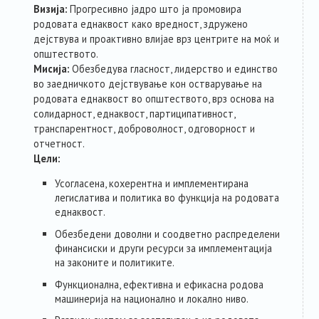
Визија:
Прогресивно јадро што ја промовира
родовата еднаквост како вредност, здружено
дејствува и проактивно влијае врз центрите на моќ и
општеството.
Мисија:
Обезбедува гласност, лидерство и единство
во заедничкото дејствување кон остварување на
родовата еднаквост во општеството, врз основа на
солидарност, еднаквост, партиципативност,
транспарентност, доброволност, одговорност и
отчетност.
Цели:
Усогласена, кохерентна и имплементирана
легислатива и политика во функција на родовата
еднаквост.
Обезбедени доволни и соодветно распределени
финансиски и други ресурси за имплементација
на законите и политиките.
Функционална, ефективна и ефикасна родова
машинерија на национално и локално ниво.