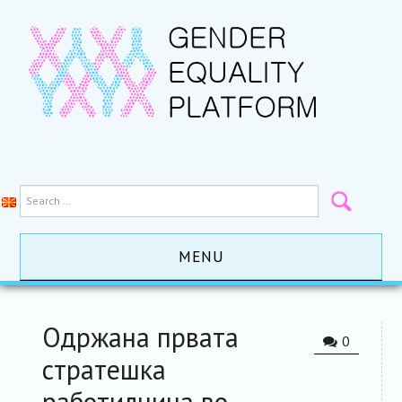
MENU
HOME
Одржана првата
0
ACTIVITES
стратешка
работилница во